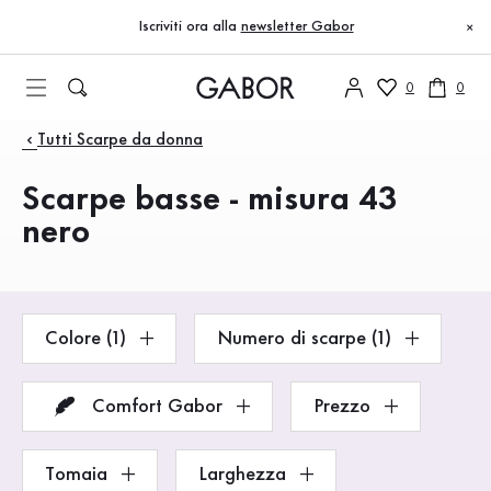
Indice
Vai al contenuto principale
Vai all’indice
Vai alla navigazione principale
Iscriviti ora alla
newsletter Gabor
×
0
0
Prodotti
Tutti Scarpe da donna
Scarpe basse - misura 43
nero
Colore (1)
Numero di scarpe (1)
Comfort Gabor
Prezzo
Tomaia
Larghezza