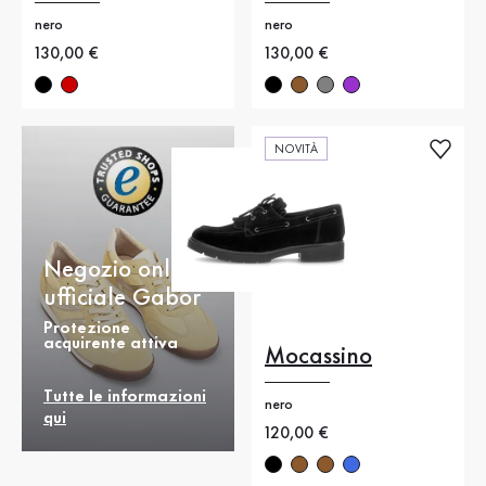
nero
nero
Nuovo prezzo
130,00 €
Nuovo prezzo
130,00 €
NOVITÀ
Negozio online
ufficiale Gabor
Protezione
acquirente attiva
Mocassino
Tutte le informazioni
nero
qui
Nuovo prezzo
120,00 €