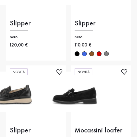
Slipper
Slipper
nero
nero
Nuovo prezzo
120,00 €
Nuovo prezzo
110,00 €
NOVITÀ
NOVITÀ
Slipper
Mocassini loafer