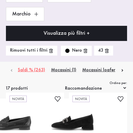
Marchio
Visualizza più filtri +
Nero
Rimuovi tutti i filtri
43
Saldi % (263)
Mocassini (1)
Mocassini loafer (4)
Sc
Ordina per:
17 prodotti
NOVITÀ
NOVITÀ