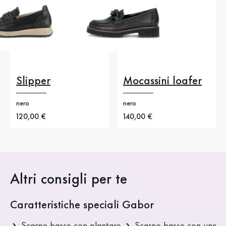
Slipper
Mocassini loafer
nero
nero
Nuovo prezzo
120,00 €
Nuovo prezzo
140,00 €
Altri consigli per te
Caratteristiche speciali Gabor
Scarpe basse con plantare
Scarpe basse con una