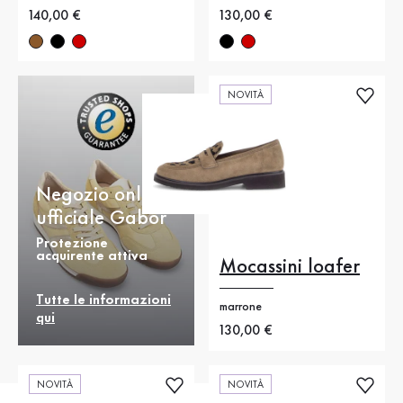
Nuovo prezzo
140,00 €
Nuovo prezzo
130,00 €
NOVITÀ
Negozio online
ufficiale Gabor
Protezione
acquirente attiva
Mocassini loafer
Tutte le informazioni
marrone
qui
Nuovo prezzo
130,00 €
NOVITÀ
NOVITÀ