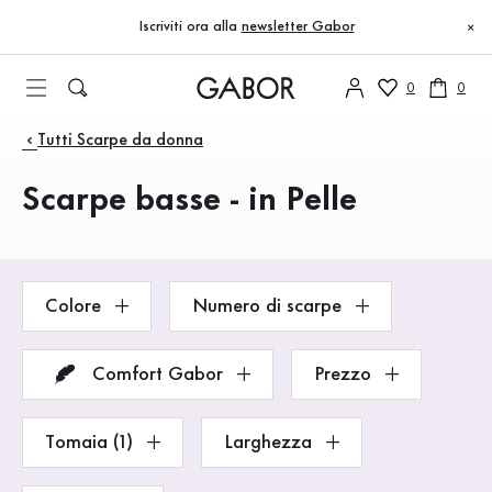
Indice
Vai al contenuto principale
Vai all’indice
Vai alla navigazione principale
Iscriviti ora alla
newsletter Gabor
×
0
0
Prodotti
Tutti Scarpe da donna
Scarpe basse - in Pelle
Colore
Numero di scarpe
Comfort Gabor
Prezzo
Tomaia (1)
Larghezza