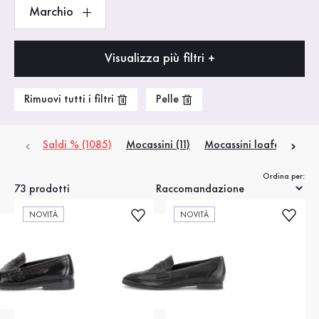
Marchio
Visualizza più filtri +
Rimuovi tutti i filtri
Pelle
Saldi % (1085)
Mocassini (11)
Mocassini loafer (8)
S
Ordina per:
73 prodotti
NOVITÀ
NOVITÀ