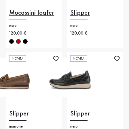
Mocassini loafer
Slipper
nero
nero
Nuovo prezzo
120,00 €
Nuovo prezzo
120,00 €
NOVITÀ
NOVITÀ
Slipper
Slipper
marrone
nero