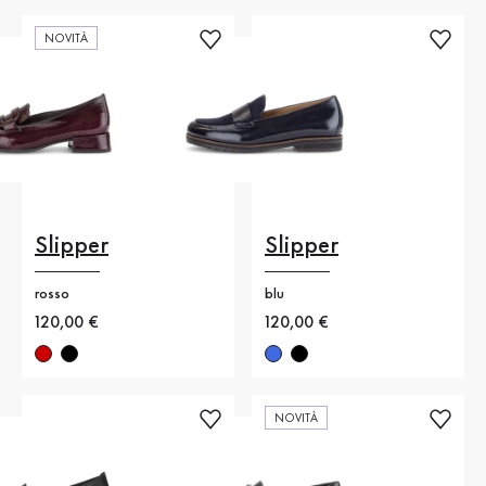
NOVITÀ
Slipper
Slipper
rosso
blu
Nuovo prezzo
120,00 €
Nuovo prezzo
120,00 €
NOVITÀ