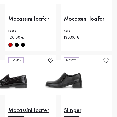
Mocassini loafer
Mocassini loafer
rosso
nero
Nuovo prezzo
120,00 €
Nuovo prezzo
130,00 €
NOVITÀ
NOVITÀ
Mocassini loafer
Slipper