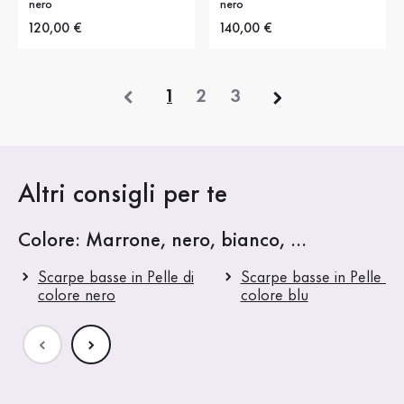
nero
nero
Nuovo prezzo
120,00 €
Nuovo prezzo
140,00 €
precedente
1
2
3
Altri consigli per te
Colore: Marrone, nero, bianco, ...
Scarpe basse in Pelle di
Scarpe basse in Pelle di
colore nero
colore blu