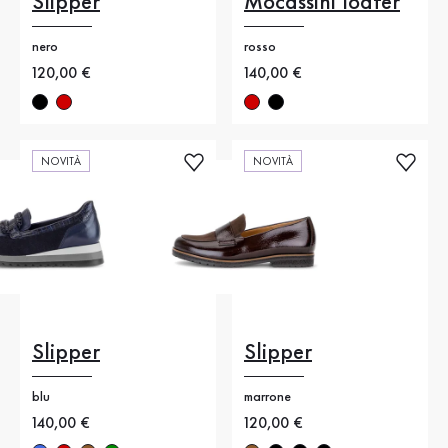
Slipper
Mocassini loafer
nero
rosso
Nuovo prezzo
120,00 €
Nuovo prezzo
140,00 €
NOVITÀ
NOVITÀ
Slipper
Slipper
blu
marrone
Nuovo prezzo
140,00 €
Nuovo prezzo
120,00 €