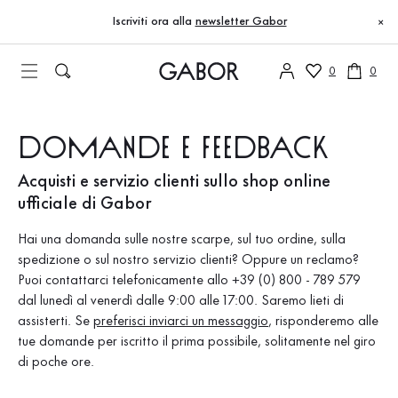
Indice
Contatto e-mail (modulo di contatto)
Vai al contenuto principale
Vai all’indice
Vai alla navigazione principale
Iscriviti ora alla
newsletter Gabor
×
0
0
Domande e feedback
Acquisti e servizio clienti sullo shop online
ufficiale di Gabor
Hai una domanda sulle nostre scarpe, sul tuo ordine, sulla
spedizione o sul nostro servizio clienti? Oppure un reclamo?
Puoi contattarci telefonicamente allo +39 (0) 800 - 789 579
dal lunedì al venerdì dalle 9:00 alle 17:00. Saremo lieti di
assisterti. Se
preferisci inviarci un messaggio
, risponderemo alle
tue domande per iscritto il prima possibile, solitamente nel giro
di poche ore.