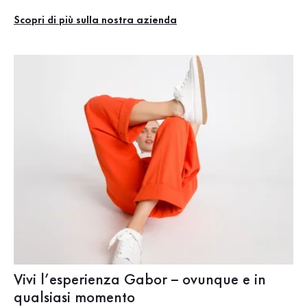
Scopri di più sulla nostra azienda
Vivi l’esperienza Gabor – ovunque e in
So
qualsiasi momento
Per