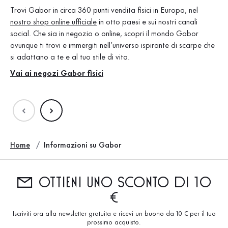
fon
Trovi Gabor in circa 360 punti vendita fisici in Europa, nel
ris
nostro shop online ufficiale
in otto paesi e sui nostri canali
stu
social. Che sia in negozio o online, scopri il mondo Gabor
pos
ovunque ti trovi e immergiti nell’universo ispirante di scarpe che
si adattano a te e al tuo stile di vita.
Ma
Vai ai negozi Gabor fisici
Home
Informazioni su Gabor
Ottieni uno sconto di 10
€
Iscriviti ora alla newsletter gratuita e ricevi un buono da 10 € per il tuo
prossimo acquisto.