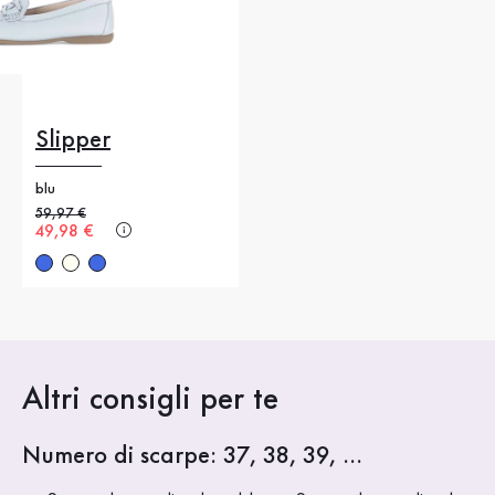
Slipper
blu
Prezzo precedente
59,97 €
Nuovo prezzo
49,98 €
Altri consigli per te
Numero di scarpe: 37, 38, 39, ...