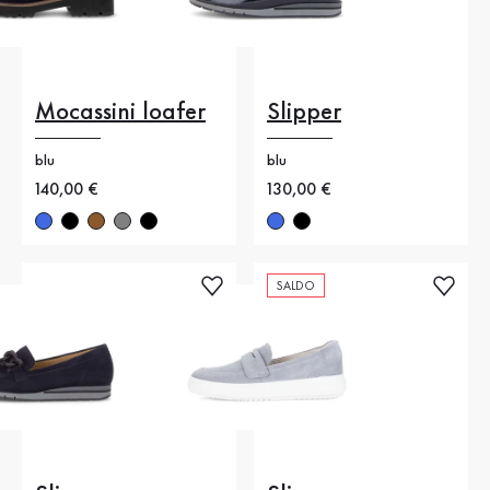
Mocassini loafer
Slipper
blu
blu
Nuovo prezzo
140,00 €
Nuovo prezzo
130,00 €
SALDO