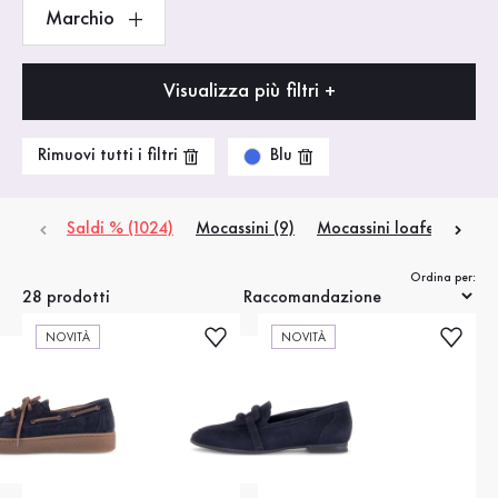
Marchio
Visualizza più filtri +
Blu
Rimuovi tutti i filtri
Saldi % (1024)
Mocassini (9)
Mocassini loafer (1)
Sl
Ordina per:
28 prodotti
NOVITÀ
NOVITÀ