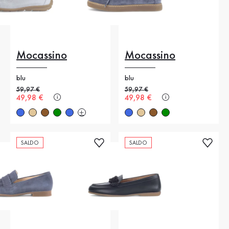
Mocassino
Mocassino
blu
blu
Prezzo precedente
59,97 €
Prezzo precedente
59,97 €
Nuovo prezzo
49,98 €
Nuovo prezzo
49,98 €
SALDO
SALDO