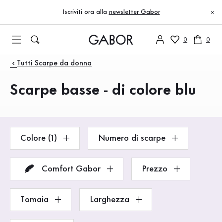
Indice
Vai al contenuto principale
Vai all’indice
Vai alla navigazione principale
Iscriviti ora alla
newsletter Gabor
×
0
0
Prodotti
Tutti Scarpe da donna
Scarpe basse - di colore blu
Colore (1)
Numero di scarpe
Comfort Gabor
Prezzo
Tomaia
Larghezza