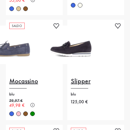
Nuovo prezzo
55,00 €
SALDO
Mocassino
Slipper
blu
blu
Prezzo precedente
59,97 €
Nuovo prezzo
125,00 €
Nuovo prezzo
49,98 €