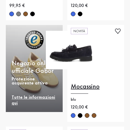
Nuovo prezzo
99,95 €
Nuovo prezzo
120,00 €
NOVITÀ
Negozio online
ufficiale Gabor
Protezione
acquirente attiva
Mocassino
Tutte le informazioni
blu
qui
Nuovo prezzo
120,00 €