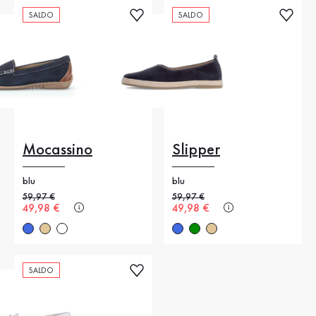
SALDO
SALDO
Mocassino
Slipper
blu
blu
Prezzo precedente
59,97 €
Prezzo precedente
59,97 €
Nuovo prezzo
49,98 €
Nuovo prezzo
49,98 €
SALDO