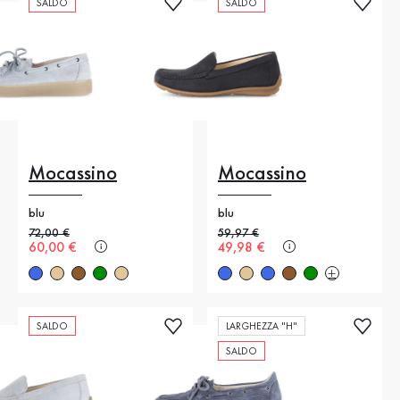
SALDO
SALDO
Mocassino
Mocassino
blu
blu
Prezzo precedente
72,00 €
Prezzo precedente
59,97 €
Nuovo prezzo
60,00 €
Nuovo prezzo
49,98 €
SALDO
LARGHEZZA "H"
SALDO