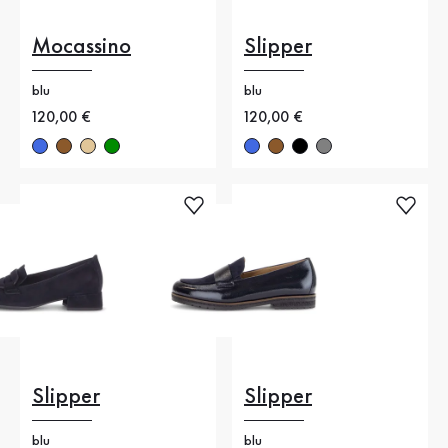
Mocassino
Slipper
blu
blu
Nuovo prezzo
120,00 €
Nuovo prezzo
120,00 €
Slipper
Slipper
blu
blu