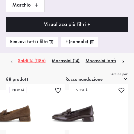
Marchio
Visualizza più filtri +
Rimuovi tutti i filtri
F (normale)
Saldi % (1186)
Mocassini (14)
Mocassini loafer (19)
Ordina per:
88 prodotti
NOVITÀ
NOVITÀ