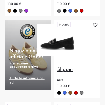
Nuovo prezzo
130,00 €
Nuovo prezzo
110,00 €
NOVITÀ
Negozio online
ufficiale Gabor
Protezione
acquirente attiva
Slipper
Tutte le informazioni
nero
qui
Nuovo prezzo
110,00 €