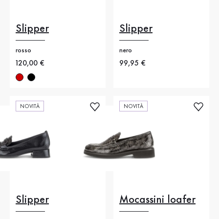
Slipper
Slipper
rosso
nero
Nuovo prezzo
120,00 €
Nuovo prezzo
99,95 €
NOVITÀ
NOVITÀ
Slipper
Mocassini loafer