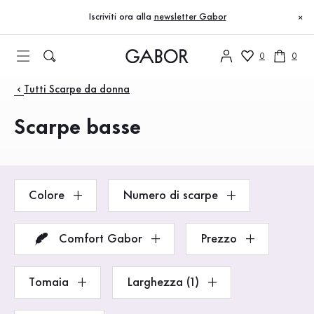
Indice
Vai al contenuto principale
Vai all’indice
Vai alla navigazione principale
Iscriviti ora alla
newsletter Gabor
×
0
0
Prodotti
Tutti Scarpe da donna
Scarpe basse
Colore
Numero di scarpe
Comfort Gabor
Prezzo
Tomaia
Larghezza (1)