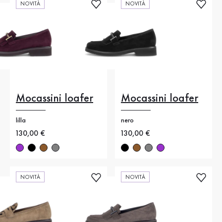
NOVITÀ
NOVITÀ
Mocassini loafer
Mocassini loafer
lilla
nero
Nuovo prezzo
130,00 €
Nuovo prezzo
130,00 €
NOVITÀ
NOVITÀ