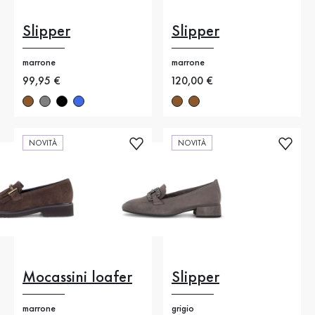
Slipper
Slipper
marrone
marrone
Nuovo prezzo
99,95 €
Nuovo prezzo
120,00 €
NOVITÀ
NOVITÀ
Mocassini loafer
Slipper
marrone
grigio