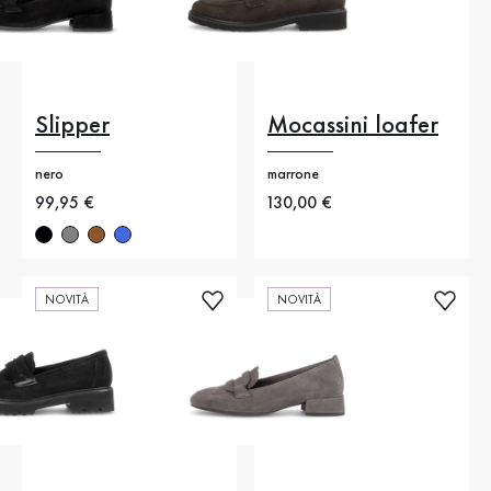
Slipper
Mocassini loafer
nero
marrone
Nuovo prezzo
99,95 €
Nuovo prezzo
130,00 €
NOVITÀ
NOVITÀ