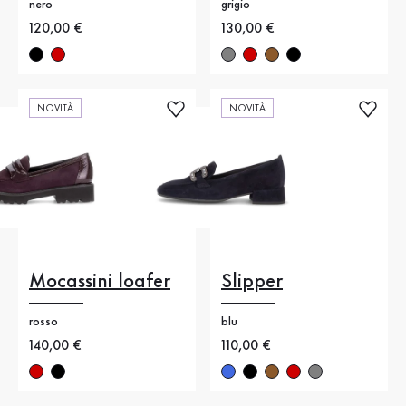
nero
grigio
Nuovo prezzo
120,00 €
Nuovo prezzo
130,00 €
NOVITÀ
NOVITÀ
Mocassini loafer
Slipper
rosso
blu
Nuovo prezzo
140,00 €
Nuovo prezzo
110,00 €