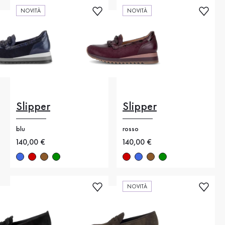
NOVITÀ
NOVITÀ
Slipper
Slipper
blu
rosso
Nuovo prezzo
140,00 €
Nuovo prezzo
140,00 €
NOVITÀ