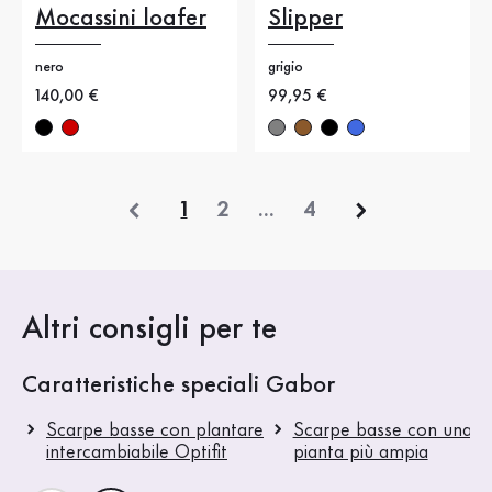
Mocassini loafer
Slipper
nero
grigio
Nuovo prezzo
140,00 €
Nuovo prezzo
99,95 €
precedente
1
2
...
4
Altri consigli per te
Caratteristiche speciali Gabor
Scarpe basse con plantare
Scarpe basse con una
intercambiabile Optifit
pianta più ampia