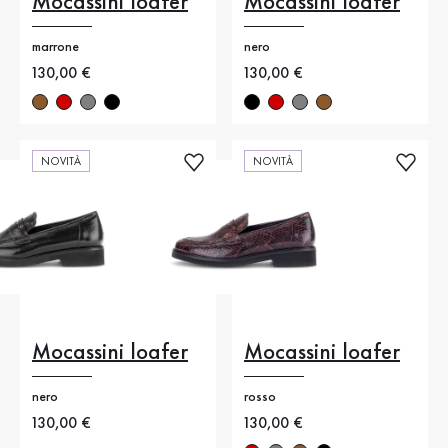
Mocassini loafer
Mocassini loafer
marrone
nero
Nuovo prezzo
130,00 €
Nuovo prezzo
130,00 €
NOVITÀ
NOVITÀ
Mocassini loafer
Mocassini loafer
nero
rosso
Nuovo prezzo
130,00 €
Nuovo prezzo
130,00 €