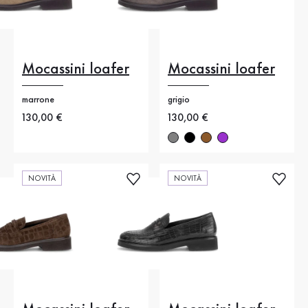
Mocassini loafer
Mocassini loafer
marrone
grigio
Nuovo prezzo
130,00 €
Nuovo prezzo
130,00 €
NOVITÀ
NOVITÀ