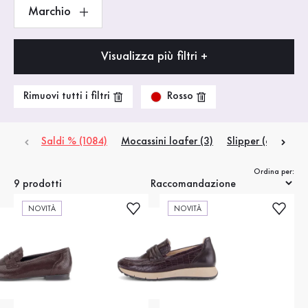
Marchio
Visualizza più filtri +
Rosso
Rimuovi tutti i filtri
Saldi % (1084)
Mocassini loafer (3)
Slipper (6)
Ordina per:
9 prodotti
NOVITÀ
NOVITÀ