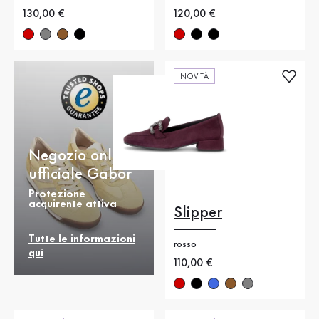
Nuovo prezzo
130,00 €
Nuovo prezzo
120,00 €
NOVITÀ
Negozio online
ufficiale Gabor
Protezione
acquirente attiva
Slipper
Tutte le informazioni
rosso
qui
Nuovo prezzo
110,00 €