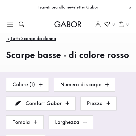
Indice
Vai al contenuto principale
Vai all’indice
Vai alla navigazione principale
Iscriviti ora alla
newsletter Gabor
×
0
0
Prodotti
Tutti Scarpe da donna
Scarpe basse - di colore rosso
Colore (1)
Numero di scarpe
Comfort Gabor
Prezzo
Tomaia
Larghezza