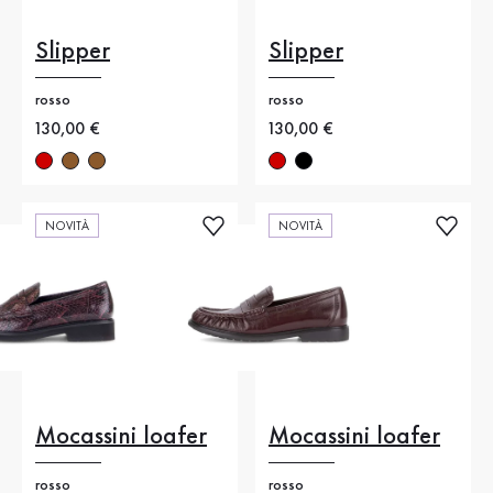
Slipper
Slipper
rosso
rosso
Nuovo prezzo
130,00 €
Nuovo prezzo
130,00 €
NOVITÀ
NOVITÀ
Mocassini loafer
Mocassini loafer
rosso
rosso