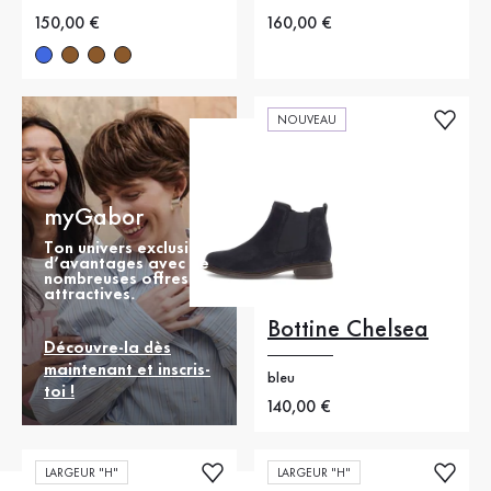
Nouveau prix
150,00 €
Nouveau prix
160,00 €
NOUVEAU
myGabor
Ton univers exclusif
d’avantages avec de
nombreuses offres
attractives.
Bottine Chelsea
Découvre-la dès
maintenant et inscris-
bleu
toi !
Nouveau prix
140,00 €
LARGEUR "H"
LARGEUR "H"