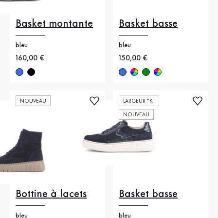
Basket montante
Basket basse
bleu
bleu
Nouveau prix
160,00 €
Nouveau prix
150,00 €
NOUVEAU
LARGEUR "K"
NOUVEAU
Bottine à lacets
Basket basse
bleu
bleu