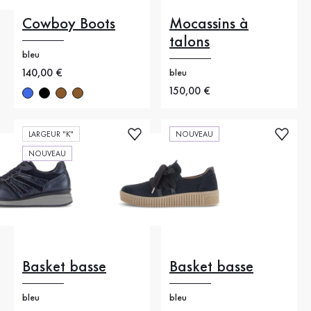
Cowboy Boots
Mocassins à
talons
bleu
Nouveau prix
140,00 €
bleu
Nouveau prix
150,00 €
LARGEUR "K"
NOUVEAU
NOUVEAU
Basket basse
Basket basse
bleu
bleu