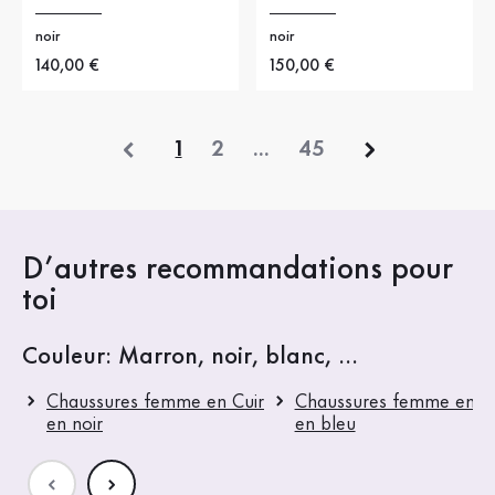
noir
noir
Nouveau prix
140,00 €
Nouveau prix
150,00 €
précédent
1
2
...
45
D’autres recommandations pour
toi
Couleur: Marron, noir, blanc, ...
Chaussures femme en Cuir
Chaussures femme en Cu
en noir
en bleu