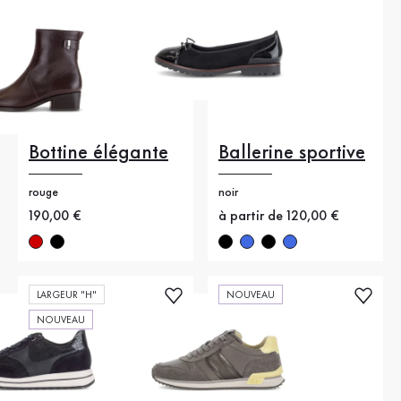
Bottine élégante
Ballerine sportive
rouge
noir
Nouveau prix
190,00 €
Nouveau prix
à partir de 120,00 €
LARGEUR "H"
NOUVEAU
NOUVEAU