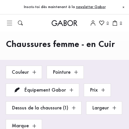
Table des matières
Accéder au contenu principal
Accéder à la table des matières
Accéder à la navigation principale
Inscris-toi dès maintenant à la
newsletter Gabor
×
0
0
Chaussures femme - en Cuir
Produits
Couleur
Pointure
Équipement Gabor
Prix
Dessus de la chaussure (1)
Largeur
Marque