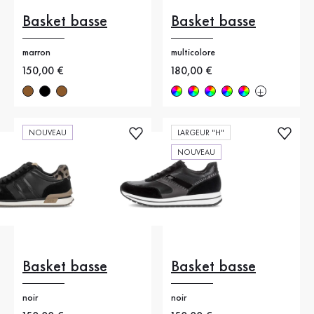
Basket basse
Basket basse
marron
multicolore
Nouveau prix
150,00 €
Nouveau prix
180,00 €
NOUVEAU
LARGEUR "H"
NOUVEAU
Basket basse
Basket basse
noir
noir