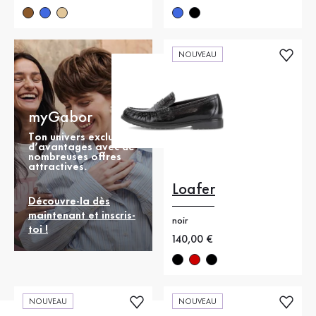
NOUVEAU
myGabor
Ton univers exclusif
d’avantages avec de
nombreuses offres
attractives.
Loafer
Découvre-la dès
maintenant et inscris-
noir
toi !
Nouveau prix
140,00 €
NOUVEAU
NOUVEAU