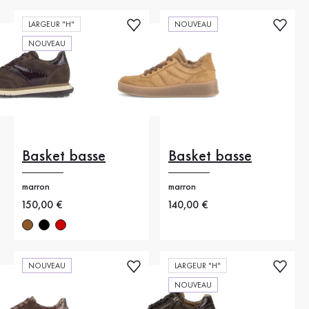
LARGEUR "H"
NOUVEAU
NOUVEAU
Basket basse
Basket basse
marron
marron
Nouveau prix
150,00 €
Nouveau prix
140,00 €
NOUVEAU
LARGEUR "H"
NOUVEAU