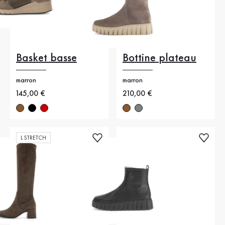
Basket basse
Bottine plateau
marron
marron
Nouveau prix
145,00 €
Nouveau prix
210,00 €
L STRETCH