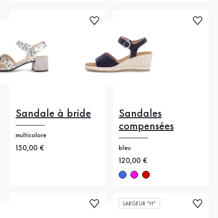
Sandale à bride
Sandales
compensées
multicolore
Nouveau prix
150,00 €
bleu
Nouveau prix
120,00 €
LARGEUR "H"