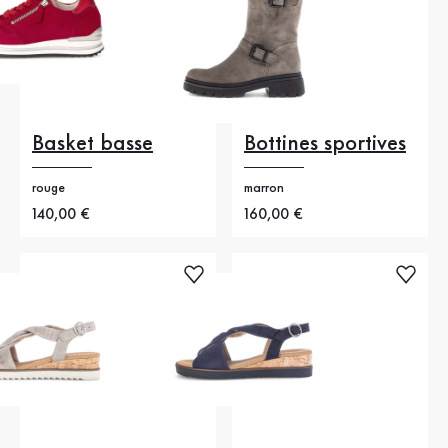
Basket basse
Bottines sportives
rouge
marron
Nouveau prix
140,00 €
Nouveau prix
160,00 €