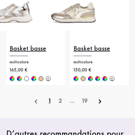
Basket basse
Basket basse
multicolore
multicolore
Nouveau prix
165,00 €
Nouveau prix
150,00 €
précédent
1
2
...
19
D’autres recommandations pour