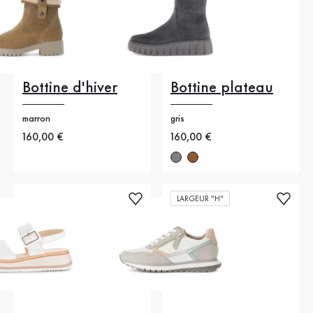
Bottine d'hiver
Bottine plateau
marron
gris
Nouveau prix
160,00 €
Nouveau prix
160,00 €
LARGEUR "H"