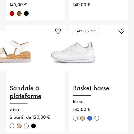
Nouveau prix
145,00 €
Nouveau prix
140,00 €
LARGEUR "H"
Sandale à
Basket basse
plateforme
blanc
Nouveau prix
145,00 €
crème
Nouveau prix
à partir de 120,00 €