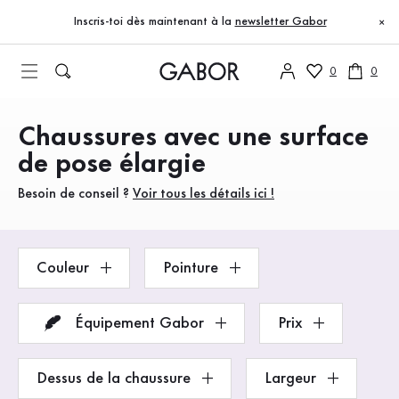
Table des matières
Accéder au contenu principal
Accéder à la table des matières
Accéder à la navigation principale
Inscris-toi dès maintenant à la
newsletter Gabor
×
0
0
Chaussures avec une surface
Produits
de pose élargie
Besoin de conseil ?
Voir tous les détails ici !
Couleur
Pointure
Équipement Gabor
Prix
Dessus de la chaussure
Largeur