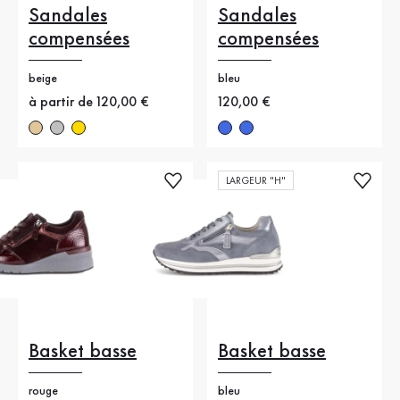
Sandales
Sandales
compensées
compensées
beige
bleu
Nouveau prix
à partir de 120,00 €
Nouveau prix
120,00 €
LARGEUR "H"
Basket basse
Basket basse
rouge
bleu