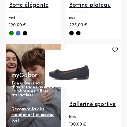
Botte élégante
Bottine plateau
vert
noir
Nouveau prix
190,00 €
Nouveau prix
225,00 €
myGabor
Ton univers exclusif
d’avantages avec de
nombreuses offres
attractives.
Ballerine sportive
Découvre-la dès
maintenant et inscris-
bleu
toi !
Nouveau prix
130,00 €