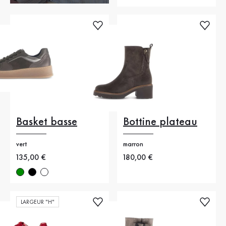
Basket basse
Bottine plateau
vert
marron
Nouveau prix
135,00 €
Nouveau prix
180,00 €
LARGEUR "H"