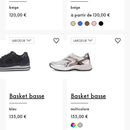
beige
beige
Nouveau prix
120,00 €
Nouveau prix
à partir de 130,00 €
LARGEUR "H"
LARGEUR "H"
Basket basse
Basket basse
bleu
multicolore
Nouveau prix
135,00 €
Nouveau prix
155,00 €