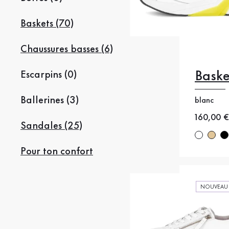
Baskets (70)
Chaussures basses (6)
Baske
Escarpins (0)
35
35
Ballerines (3)
38
38
blanc
Nouveau
160,00 €
41
4
Sandales (25)
Pour ton confort
NOUVEAU