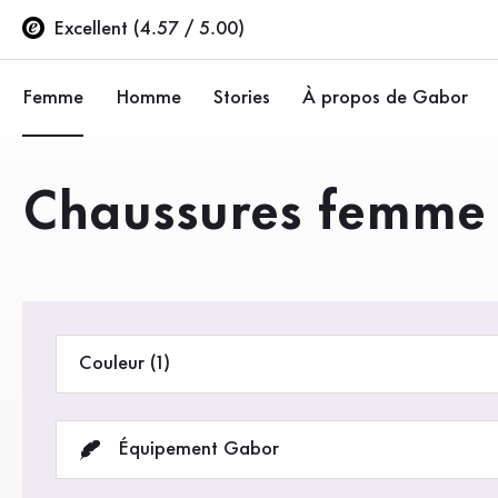
Table des matières
Accéder au contenu principal
Accéder à la table des matières
Accéder à la navigation principale
Excellent (4.57 / 5.00)
Femme
Homme
Stories
À propos de Gabor
Ballerines
Baskets
Entreprise
Produits
Chaussures femme 
Chaussures basses
Chaussures basses
Durabilité
Escarpins
Bottes
Gabor Stores
Sandales
Espace revendeur (
Couleur (1)
Baskets
Bottes
Équipement Gabor
Bottines