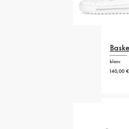
Baske
blanc
Nouveau
140,00 €
38
38