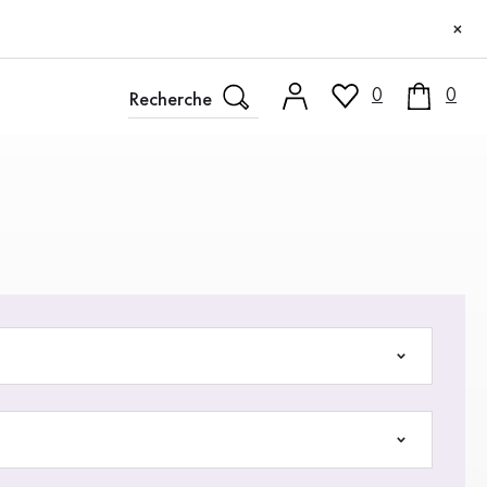
×
0
0