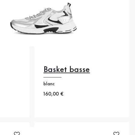
Basket basse
blanc
42
Nouveau prix
160,00 €
36
38.5
40.5
42