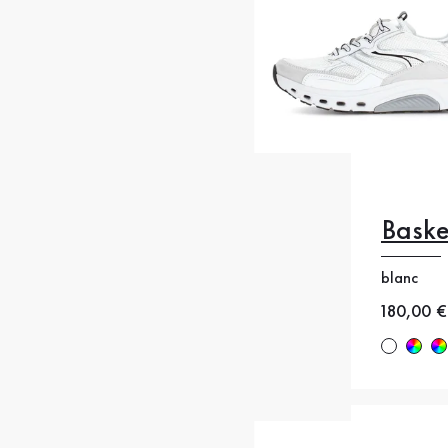
Baske
35
35
38
38
blanc
Nouveau
180,00 €
41
4