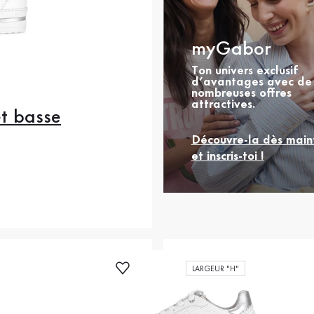
myGabor
Ton univers exclusif
d’avantages avec de
nombreuses offres
attractives.
t basse
Découvre-la dès main
et inscris-toi !
 prix
.5
39
40
42
LARGEUR "H"