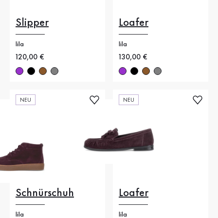
Slipper
Loafer
lila
lila
Neuer Preis
120,00 €
Neuer Preis
130,00 €
NEU
NEU
Schnürschuh
Loafer
lila
lila