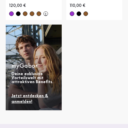
Neuer Preis
120,00 €
Neuer Preis
110,00 €
myGabor
Deine exklusive
Vorteilswelt mit
attraktiven Benefits.
Jetzt entdecken &
anmelden!