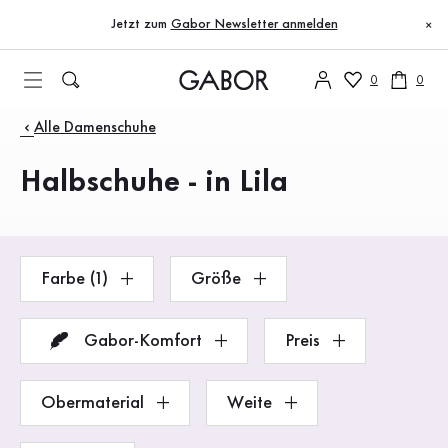
Inhaltsverzeichnis
Zum Hauptinhalt
Zum Inhaltsverzeichnis
Zur Hauptnavigation
Jetzt zum
Gabor Newsletter anmelden
×
0
0
Produkte
Alle Damenschuhe
Halbschuhe - in Lila
Farbe (1)
Größe
Gabor-Komfort
Preis
Obermaterial
Weite