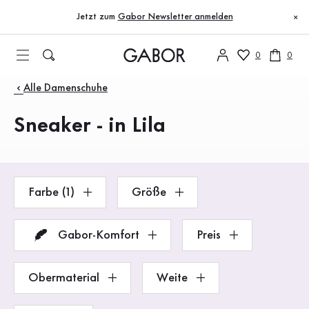
Inhaltsverzeichnis
Zum Hauptinhalt
Zum Inhaltsverzeichnis
Zur Hauptnavigation
Jetzt zum
Gabor Newsletter anmelden
×
0
0
Produkte
Alle Damenschuhe
Sneaker - in Lila
Farbe (1)
Größe
Gabor-Komfort
Preis
Obermaterial
Weite