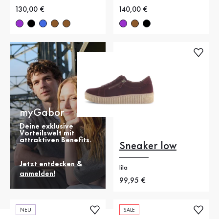
Neuer Preis
130,00 €
Neuer Preis
140,00 €
myGabor
Deine exklusive
Vorteilswelt mit
attraktiven Benefits.
Sneaker low
Jetzt entdecken &
lila
anmelden!
Neuer Preis
99,95 €
NEU
SALE