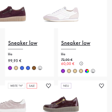
Sneaker low
Sneaker low
lila
lila
Alter Preis
72,00 €
Neuer Preis
99,95 €
Neuer Preis
60,00 €
WEITE "H"
SALE
NEU