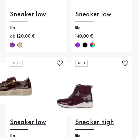
Sneaker low
Sneaker low
lila
lila
Neuer Preis
ab 120,00 €
Neuer Preis
140,00 €
NEU
NEU
Sneaker low
Sneaker high
lila
lila