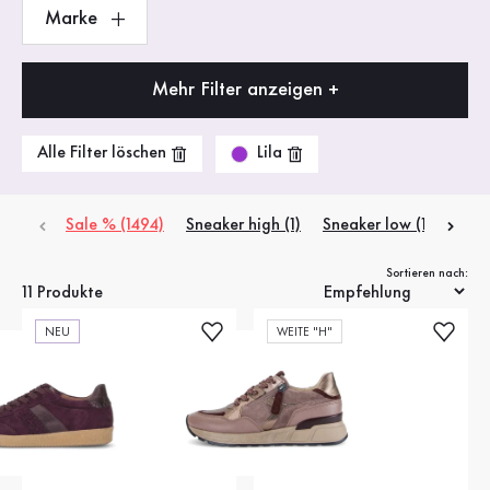
Marke
Mehr Filter anzeigen +
Lila
Alle Filter löschen
Sale % (1494)
Sneaker high (1)
Sneaker low (10)
Sortieren nach:
11 Produkte
NEU
WEITE "H"