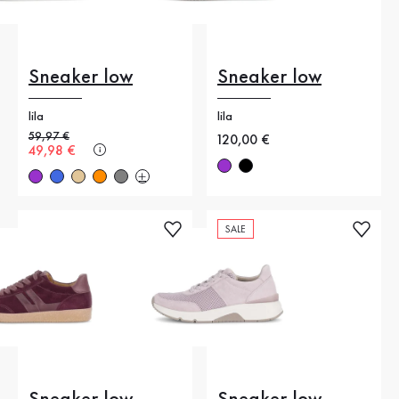
Sneaker low
Sneaker low
lila
lila
Alter Preis
59,97 €
Neuer Preis
120,00 €
Neuer Preis
49,98 €
SALE