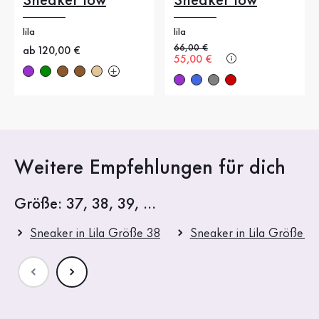
Sneaker low
Sneaker low
lila
lila
Alter Preis
66,00 €
Neuer Preis
ab 120,00 €
Neuer Preis
55,00 €
Weitere Empfehlungen für dich
Größe: 37, 38, 39, ...
Sneaker in Lila Größe 38
Sneaker in Lila Größe 3