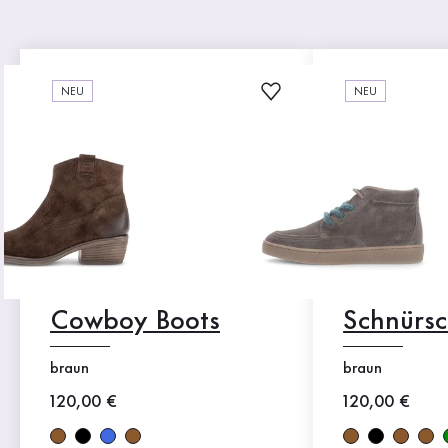
NEU
NEU
Cowboy Boots
Schnürs
braun
braun
Neuer Preis
120,00 €
Neuer Preis
120,00 €