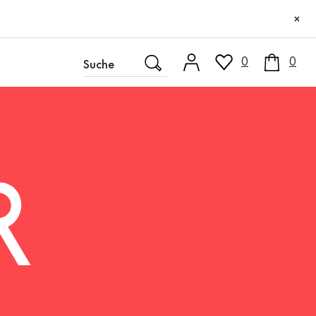
×
0
0