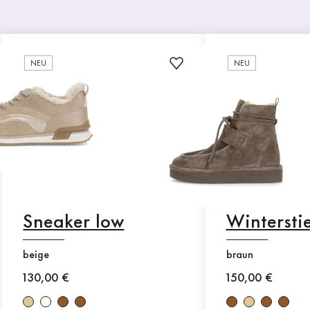
NEU
NEU
Sneaker low
Winterstie
beige
braun
Neuer Preis
130,00 €
Neuer Preis
150,00 €