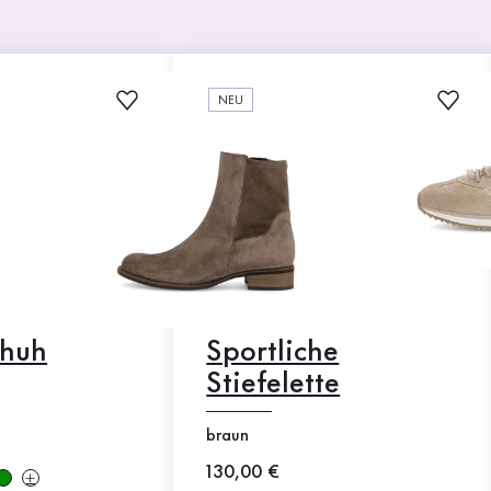
NEU
chuh
Sportliche
Stiefelette
braun
Neuer Preis
130,00 €