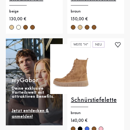
beige
braun
Neuer Preis
130,00 €
Neuer Preis
150,00 €
WEITE "H"
NEU
myGabor
Deine exklusive
Vorteilswelt mit
attraktiven Benefits.
Schnürstiefelette
Jetzt entdecken &
braun
anmelden!
Neuer Preis
140,00 €