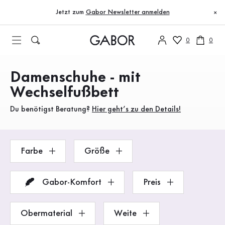
Inhaltsverzeichnis
Zum Hauptinhalt
Zum Inhaltsverzeichnis
Zur Hauptnavigation
Jetzt zum
Gabor Newsletter anmelden
×
0
0
Damenschuhe - mit
Produkte
Wechselfußbett
Du benötigst Beratung?
Hier geht’s zu den Details!
Farbe
Größe
Gabor-Komfort
Preis
Obermaterial
Weite