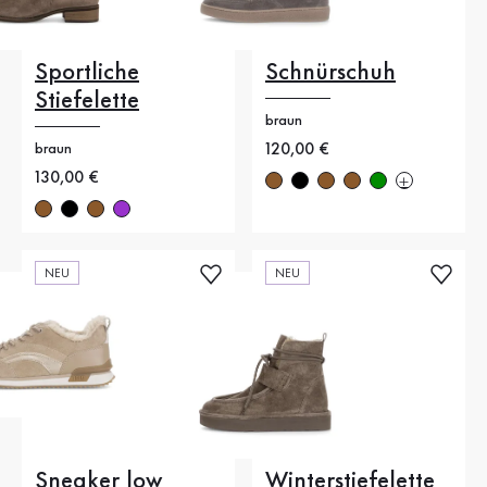
Sportliche
Schnürschuh
Stiefelette
braun
Neuer Preis
120,00 €
braun
Neuer Preis
130,00 €
NEU
NEU
Sneaker low
Winterstiefelette