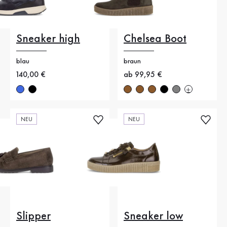
Sneaker high
Chelsea Boot
blau
braun
Neuer Preis
140,00 €
Neuer Preis
ab 99,95 €
NEU
NEU
Slipper
Sneaker low