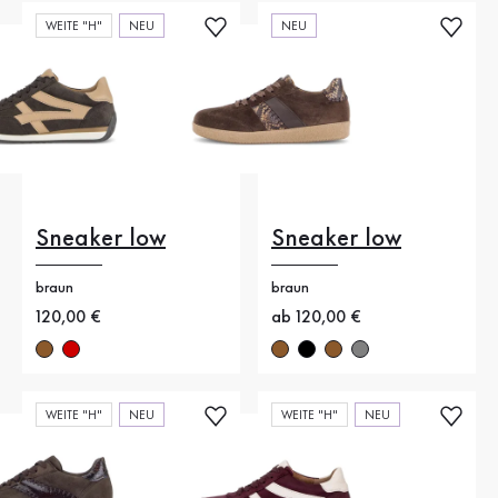
WEITE "H"
NEU
NEU
Sneaker low
Sneaker low
braun
braun
Neuer Preis
120,00 €
Neuer Preis
ab 120,00 €
WEITE "H"
NEU
WEITE "H"
NEU