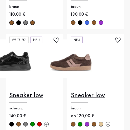
braun
braun
Neuer Preis
110,00 €
Neuer Preis
130,00 €
WEITE "K"
NEU
NEU
Sneaker low
Sneaker low
schwarz
braun
Neuer Preis
140,00 €
Neuer Preis
ab 120,00 €