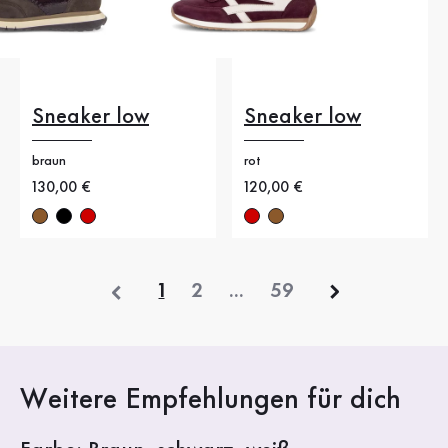
Sneaker low
Sneaker low
braun
rot
Neuer Preis
130,00 €
Neuer Preis
120,00 €
vorherige
1
2
...
59
Weitere Empfehlungen für dich