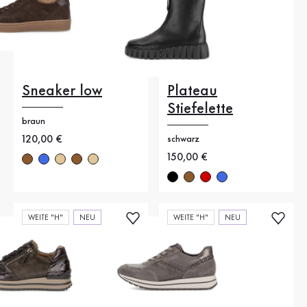
Sneaker low
Plateau
Stiefelette
braun
Neuer Preis
120,00 €
schwarz
Neuer Preis
150,00 €
WEITE "H"
NEU
WEITE "H"
NEU