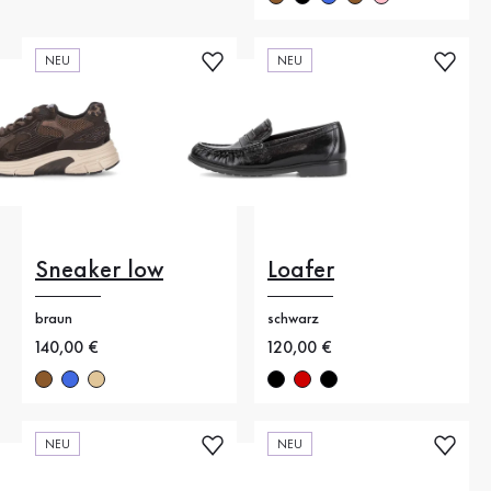
NEU
NEU
Sneaker low
Loafer
braun
schwarz
Neuer Preis
140,00 €
Neuer Preis
120,00 €
NEU
NEU