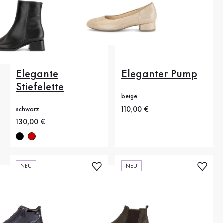
Elegante
Eleganter Pump
Stiefelette
beige
Neuer Preis
110,00 €
schwarz
Neuer Preis
130,00 €
NEU
NEU