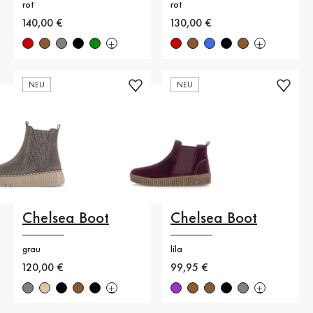
rot
rot
Neuer Preis
140,00 €
Neuer Preis
130,00 €
NEU
NEU
Chelsea Boot
Chelsea Boot
grau
lila
Neuer Preis
120,00 €
Neuer Preis
99,95 €