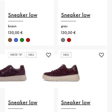
Sneaker low
Sneaker low
braun
grau
Neuer Preis
130,00 €
Neuer Preis
130,00 €
WEITE "K"
NEU
NEU
Sneaker low
Sneaker low