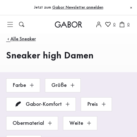
Inhaltsverzeichnis
Zum Hauptinhalt
Zum Inhaltsverzeichnis
Zur Hauptnavigation
Jetzt zum
Gabor Newsletter anmelden
×
0
0
Produkte
Alle Sneaker
Sneaker high Damen
Farbe
Größe
Gabor-Komfort
Preis
Obermaterial
Weite