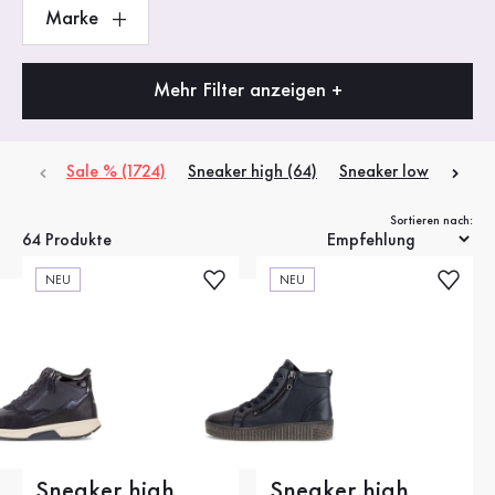
Marke
Mehr Filter anzeigen +
Sale % (1724)
Sneaker high (64)
Sneaker low (1040)
Sortieren nach:
64 Produkte
NEU
NEU
Sneaker high
Sneaker high