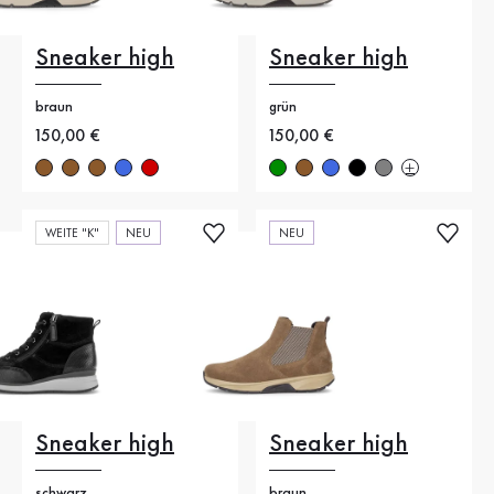
Sneaker high
Sneaker high
braun
grün
Neuer Preis
150,00 €
Neuer Preis
150,00 €
WEITE "K"
NEU
NEU
Sneaker high
Sneaker high
schwarz
braun