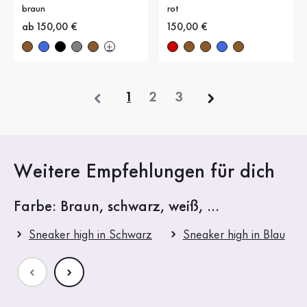
braun
rot
Neuer Preis
ab 150,00 €
Neuer Preis
150,00 €
vorherige
1
2
3
Weitere Empfehlungen für dich
Farbe: Braun, schwarz, weiß, ...
Sneaker high in Schwarz
Sneaker high in Blau