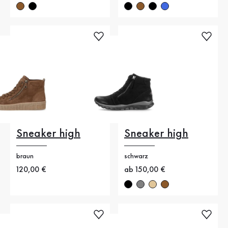
Sneaker high
Sneaker high
braun
schwarz
Neuer Preis
120,00 €
Neuer Preis
ab 150,00 €