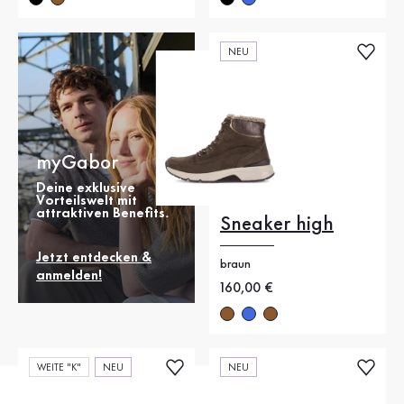
NEU
myGabor
Deine exklusive
Vorteilswelt mit
attraktiven Benefits.
Sneaker high
Jetzt entdecken &
braun
anmelden!
Neuer Preis
160,00 €
WEITE "K"
NEU
NEU