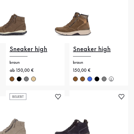
Sneaker high
Sneaker high
braun
braun
Neuer Preis
ab 150,00 €
Neuer Preis
150,00 €
BELIEBT