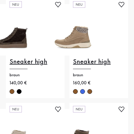
NEU
NEU
Sneaker high
Sneaker high
braun
braun
Neuer Preis
140,00 €
Neuer Preis
160,00 €
NEU
NEU