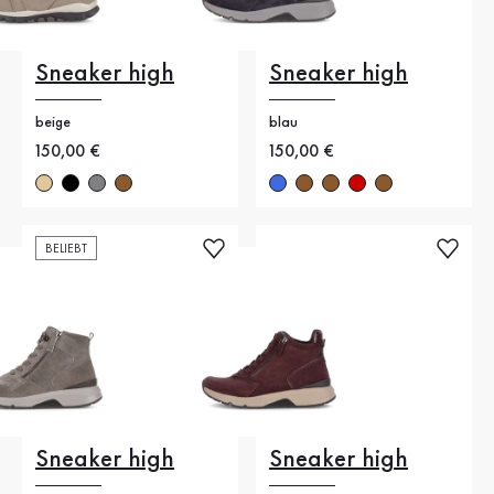
Sneaker high
Sneaker high
beige
blau
Neuer Preis
150,00 €
Neuer Preis
150,00 €
BELIEBT
Sneaker high
Sneaker high