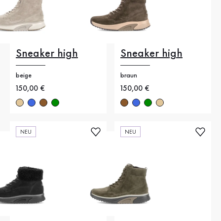
Sneaker high
Sneaker high
beige
braun
Neuer Preis
150,00 €
Neuer Preis
150,00 €
NEU
NEU