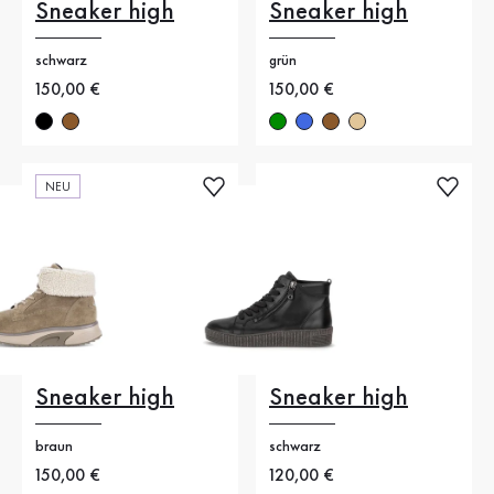
Sneaker high
Sneaker high
schwarz
grün
Neuer Preis
150,00 €
Neuer Preis
150,00 €
NEU
Sneaker high
Sneaker high
braun
schwarz
Neuer Preis
150,00 €
Neuer Preis
120,00 €