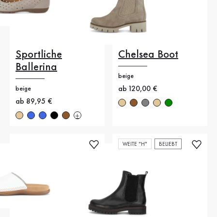
Sportliche
Chelsea Boot
Ballerina
beige
Neuer Preis
ab 120,00 €
beige
Neuer Preis
ab 89,95 €
WEITE "H"
BELIEBT