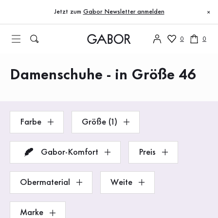
Inhaltsverzeichnis
Zum Hauptinhalt
Zum Inhaltsverzeichnis
Zur Hauptnavigation
Jetzt zum
Gabor Newsletter anmelden
×
0
0
Damenschuhe - in Größe 46
Produkte
Farbe
Größe (1)
Gabor-Komfort
Preis
Obermaterial
Weite
Marke