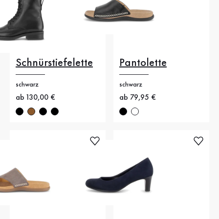
Schnürstiefelette
Pantolette
schwarz
schwarz
Neuer Preis
ab 130,00 €
Neuer Preis
ab 79,95 €