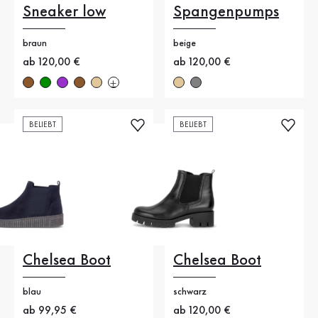
Sneaker low
Spangenpumps
braun
beige
Neuer Preis
ab 120,00 €
Neuer Preis
ab 120,00 €
BELIEBT
BELIEBT
Chelsea Boot
Chelsea Boot
blau
schwarz
Neuer Preis
ab 99,95 €
Neuer Preis
ab 120,00 €