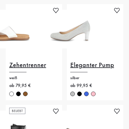
Zehentrenner
Eleganter Pump
weiß
silber
Neuer Preis
ab 79,95 €
Neuer Preis
ab 99,95 €
BELIEBT