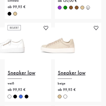
Neuer Preis
ab 120,00 €
schwarz
Neuer Preis
ab 99,95 €
BELIEBT
Sneaker low
Sneaker low
weiß
beige
Neuer Preis
ab 99,95 €
Neuer Preis
ab 99,95 €