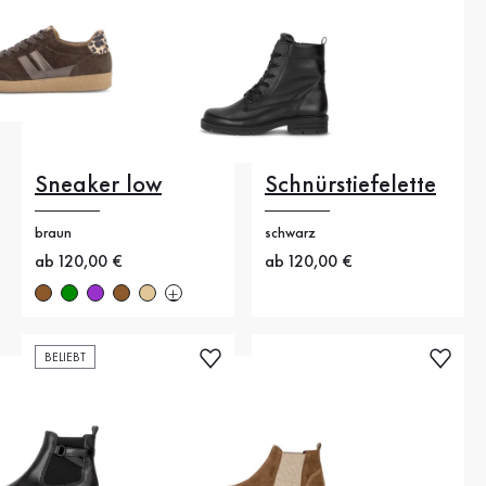
Sneaker low
Schnürstiefelette
braun
schwarz
Neuer Preis
ab 120,00 €
Neuer Preis
ab 120,00 €
BELIEBT