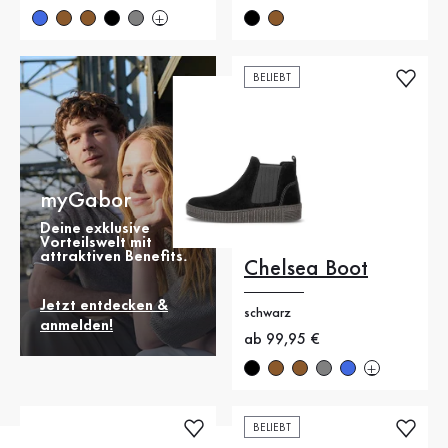
BELIEBT
myGabor
Deine exklusive
Vorteilswelt mit
attraktiven Benefits.
Chelsea Boot
Jetzt entdecken &
schwarz
anmelden!
Neuer Preis
ab 99,95 €
BELIEBT