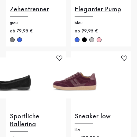
Zehentrenner
Eleganter Pump
grau
blau
Neuer Preis
ab 79,95 €
Neuer Preis
ab 99,95 €
Sportliche
Sneaker low
Ballerina
lila