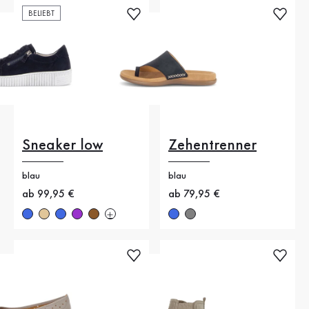
BELIEBT
Sneaker low
Zehentrenner
blau
blau
Neuer Preis
ab 99,95 €
Neuer Preis
ab 79,95 €