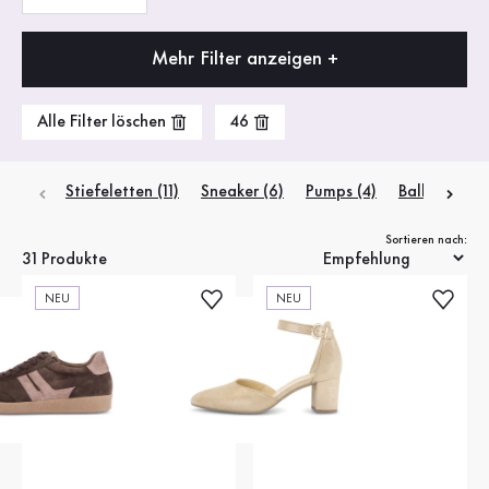
Mehr Filter anzeigen +
Alle Filter löschen
46
Stiefeletten
(11)
Sneaker
(6)
Pumps
(4)
Ballerinas
(2
Sortieren nach:
31 Produkte
NEU
NEU