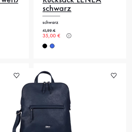
 weiß
Rucksack LENEA
schwarz
schwarz
Alter Preis
41,99 €
Neuer Preis
35,00 €