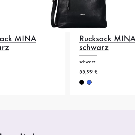
sack MINA
Rucksack MIN
arz
schwarz
schwarz
eis
Neuer Preis
55,99 €