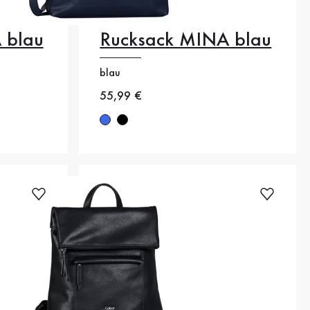
 blau
Rucksack MINA blau
blau
Neuer Preis
55,99 €