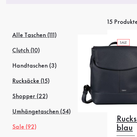
Stiefel
Sale %
15 Produkt
Accessoires
Alle Taschen (111)
SALE
Taschen
Clutch (10)
Handtaschen (3)
Rucksäcke (15)
Shopper (22)
Umhängetaschen (54)
Ruck
blau
Sale (92)