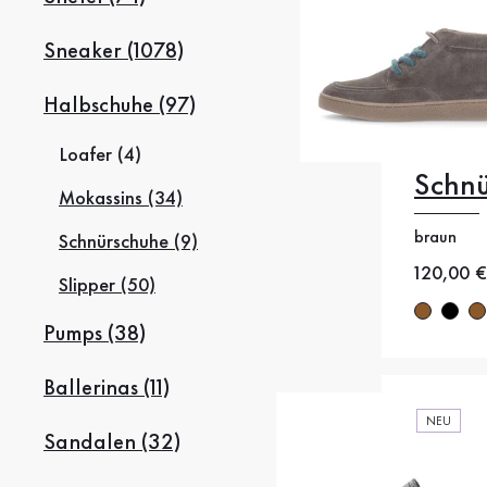
Sneaker (1078)
Halbschuhe (97)
Loafer (4)
Schn
35
35
Mokassins (34)
38
38
braun
Schnürschuhe (9)
Neuer Pr
120,00 €
Slipper (50)
41
4
Pumps (38)
Ballerinas (11)
NEU
Sandalen (32)