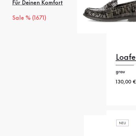
Für Deinen Komfort
Sale % (1671)
Loafe
35
3
39
4
grau
Neuer Pr
130,00 €
42.5
4
NEU