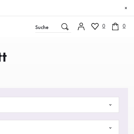
×
0
0
t