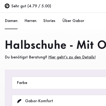
Inhaltsverzeichnis
Zum Hauptinhalt
Zum Inhaltsverzeichnis
Zur Hauptnavigation
Sehr gut (4.79 / 5.00)
Damen
Herren
Stories
Über Gabor
Schuhe
Schuhe
Unternehmen
Produkte
Halbschuhe - Mit O
Ballerinas
Sneaker
Nachhaltigkeit
Du benötigst Beratung?
Hier geht’s zu den Details!
Sandalen
Halbschuhe
Gabor Stores
Sneaker
Stiefel
Händlerbereich
Halbschuhe
Sale %
Karriere
Farbe
Pumps
Stiefeletten
Gabor-Komfort