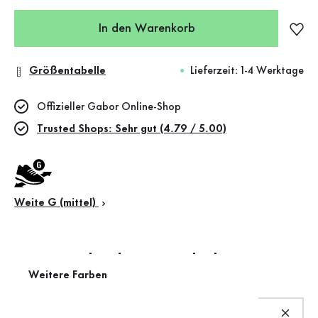
In den Warenkorb
Größentabelle
Lieferzeit: 1-4 Werktage
Offizieller Gabor Online-Shop
Trusted Shops: Sehr gut (4.79 / 5.00)
Weite G (mittel)
Das macht diesen Schuh
Weitere Farben
besonders
Produktbeschreibung