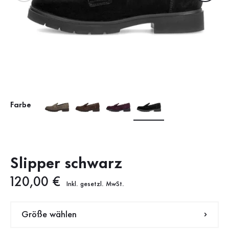
Farbe
Slipper schwarz
Neuer Preis
120,00 €
Inkl. gesetzl. MwSt.
Größe wählen