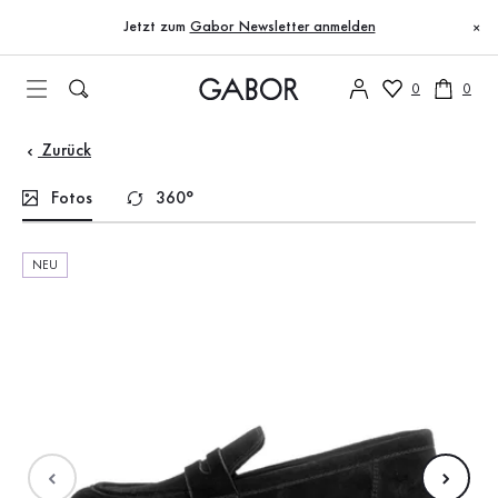
Inhaltsverzeichnis
Zum Hauptinhalt
Zum Inhaltsverzeichnis
Zur Hauptnavigation
Jetzt zum
Gabor Newsletter anmelden
×
0
0
Zurück
Fotos
360°
NEU