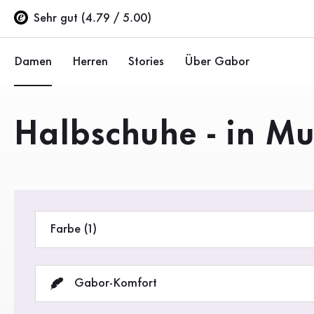
Inhaltsverzeichnis
Zum Hauptinhalt
Zum Inhaltsverzeichnis
Zur Hauptnavigation
Sehr gut (4.79 / 5.00)
Damen
Herren
Stories
Über Gabor
Schuhe
Schuhe
Unternehmen
Produkte
Halbschuhe - in Mu
Ballerinas
Sneaker
Nachhaltigkeit
Sandalen
Halbschuhe
Gabor Stores
Sneaker
Stiefel
Händlerbereich
Farbe (1)
Halbschuhe
Sale %
Karriere
Pumps
Gabor-Komfort
Stiefeletten