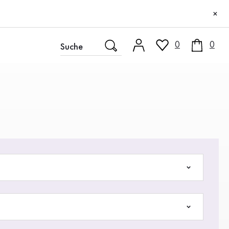
×
0
0