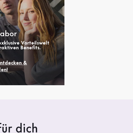
abor
xklusive Vorteilswelt
raktiven Benefits.
entdecken &
en!
ür dich