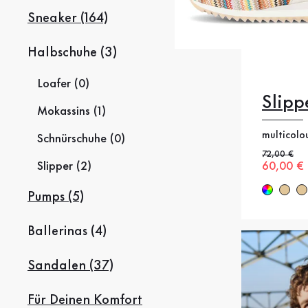
Sneaker (164)
Halbschuhe (3)
Loafer (0)
Slipp
Mokassins (1)
multicolo
Schnürschuhe (0)
Alter Preis
72,00 €
Slipper (2)
Neuer Pr
60,00 €
42.5
Pumps (5)
Ballerinas (4)
Sandalen (37)
Für Deinen Komfort