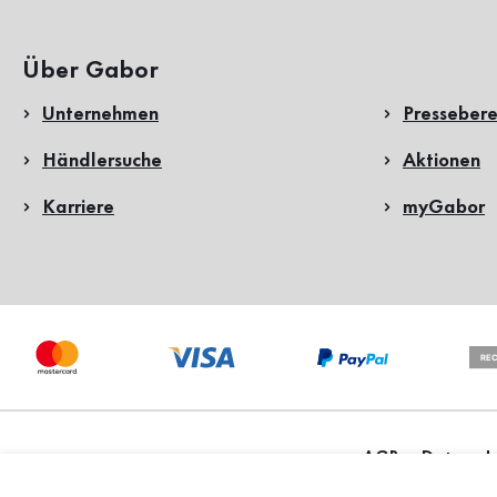
Über Gabor
Unternehmen
Pressebere
Händlersuche
Aktionen
Karriere
myGabor
AGB
Datensch
Copyright ©2026 Gabor
Shoes GmbH