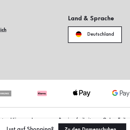
Land & Sprache
ich
Deutschland
utzerklärung
Impressum
Barrierefreiheit
myGabor Teiln
Cookie-Einstellungen
Lust auf Shopping?
Zu den Damenschuhen