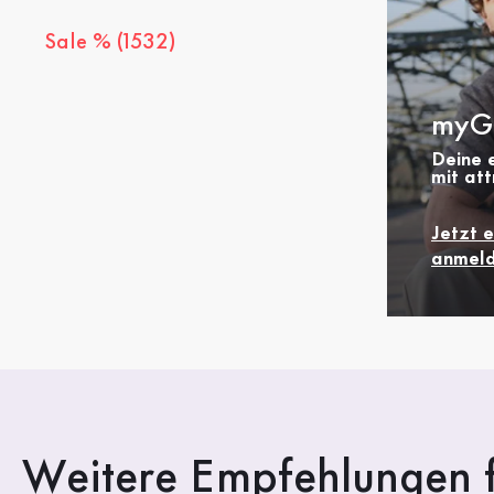
Sale % (1532)
myG
Deine e
mit att
Jetzt 
anmeld
Weitere Empfehlungen f