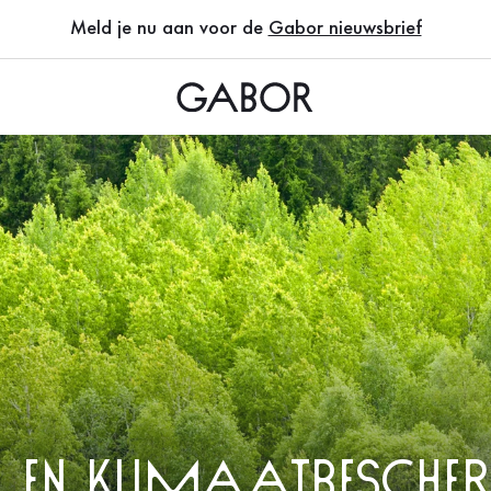
Meld je nu aan voor de
Gabor nieuwsbrief
u en klimaatbesch