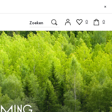
×
0
0
erming