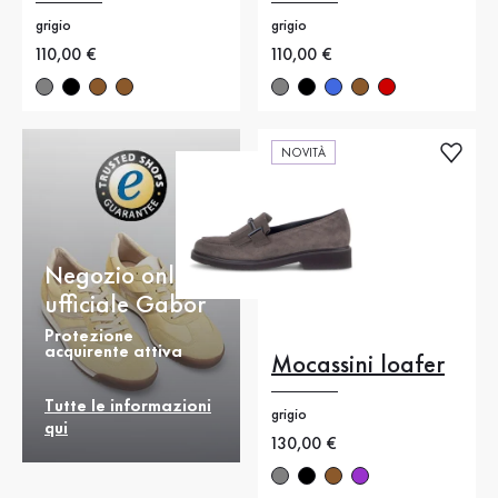
grigio
grigio
Nuovo prezzo
110,00 €
Nuovo prezzo
110,00 €
NOVITÀ
Negozio online
ufficiale Gabor
Protezione
acquirente attiva
Mocassini loafer
Tutte le informazioni
grigio
qui
Nuovo prezzo
130,00 €