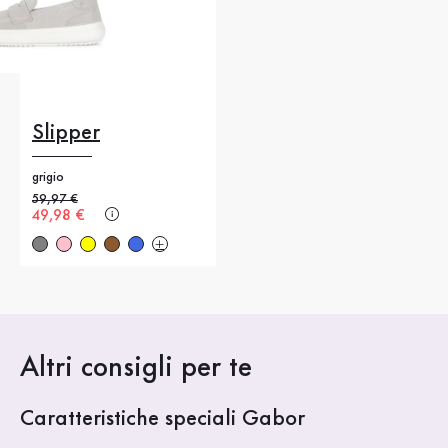
Slipper
grigio
Prezzo precedente
59,97 €
Nuovo prezzo
49,98 €
Altri consigli per te
Caratteristiche speciali Gabor