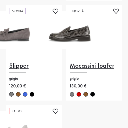
NOVITÀ
NOVITÀ
Slipper
Mocassini loafer
grigio
grigio
Nuovo prezzo
120,00 €
Nuovo prezzo
130,00 €
SALDO