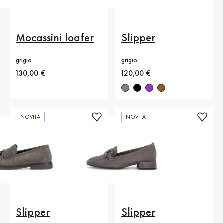
Mocassini loafer
Slipper
grigio
grigio
Nuovo prezzo
130,00 €
Nuovo prezzo
120,00 €
NOVITÀ
NOVITÀ
Slipper
Slipper