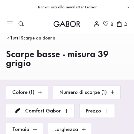
Indice
Vai al contenuto principale
Vai all’indice
Vai alla navigazione principale
Iscriviti ora alla
newsletter Gabor
×
0
0
Prodotti
Tutti Scarpe da donna
Scarpe basse - misura 39
grigio
Colore (1)
Numero di scarpe (1)
Comfort Gabor
Prezzo
Tomaia
Larghezza