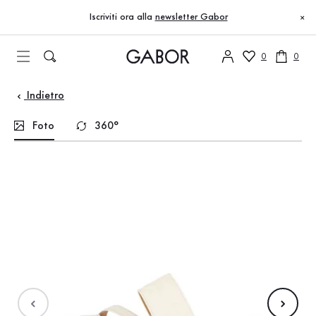
Indice
Vai al contenuto principale
Vai all’indice
Vai alla navigazione principale
Iscriviti ora alla
newsletter Gabor
×
0
0
Indietro
Foto
360°