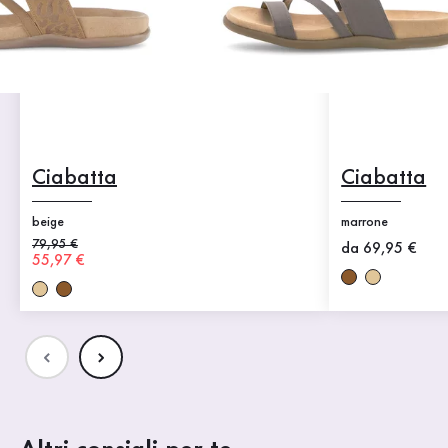
Ciabatta
Ciabatta
beige
marrone
Prezzo precedente
79,95 €
Nuovo prezzo
da 69,95 €
Nuovo prezzo
55,97 €