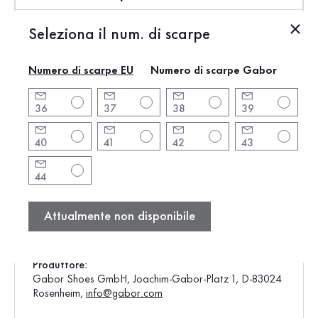
Seleziona il num. di scarpe
Informazioni sul prodotto
Numero di scarpe EU
Numero di scarpe Gabor
Marchio:
Gabor
Forma del tacco:
senza tacco
36
37
38
39
Altezza del tacco:
2 cm
Colore:
crema
40
41
42
43
Punta della scarpa:
rotonda
44
Chiusura:
Elastico
Articolo:
83.702.81
Attualmente non disponibile
Produzione:
Europa
Peso:
0,33 kg
Produttore:
Gabor Shoes GmbH, Joachim-Gabor-Platz 1, D-83024
Rosenheim,
info@gabor.com