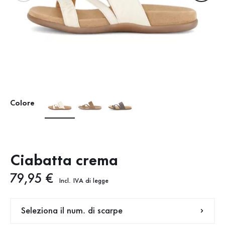
Colore
Ciabatta crema
Nuovo prezzo
79,95 €
Incl. IVA di legge
Seleziona il num. di scarpe