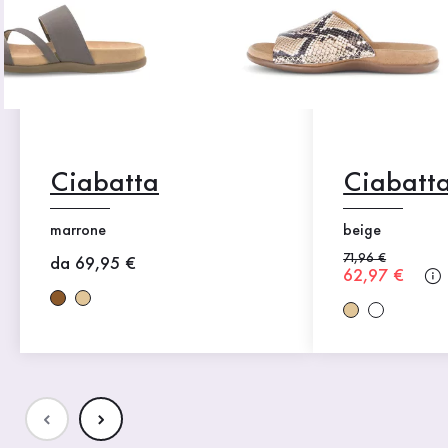
Ciabatta
Ciabatt
marrone
beige
Prezzo precedent
71,96 €
Nuovo prezzo
da 69,95 €
Nuovo prezz
62,97 €