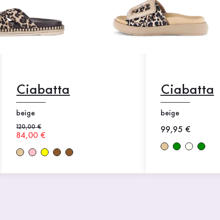
Ciabatta
Ciabatta
beige
beige
Prezzo precedente
120,00 €
Nuovo prezzo
99,95 €
Nuovo prezzo
84,00 €