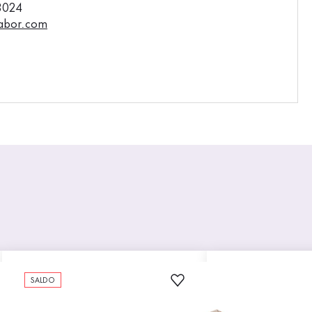
3024
abor.com
SALDO