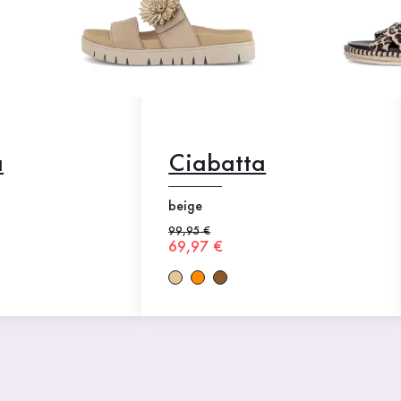
a
Ciabatta
beige
e
Prezzo precedente
99,95 €
o
Nuovo prezzo
69,97 €