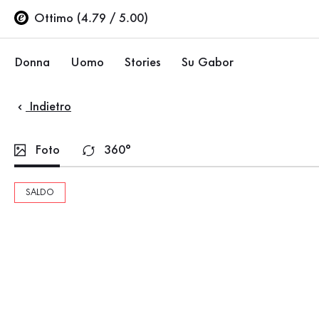
Indice
Vai al contenuto principale
Vai all’indice
Vai alla navigazione principale
Ottimo (4.79 / 5.00)
Donna
Uomo
Stories
Su Gabor
Indietro
Ballerine
Sneakers
Azienda
Scarpe basse
Scarpe basse
Sostenibilità
Foto
360°
Décolleté
Stivali
Negozi Gabor
SALDO
Sandali
Saldi %
Area rivenditori (EN)
Sneakers
Stivali
Stivaletti