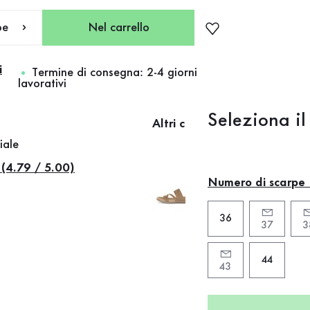
pe
Nel carrello
i
Termine di consegna: 2-4 giorni
lavorativi
Seleziona il
Altri colori
iale
 (4.79 / 5.00)
Numero di scarpe
36
37
3
44
43