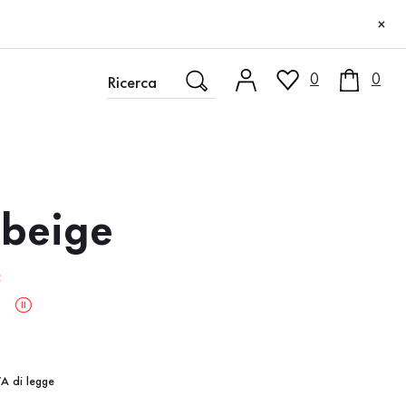
×
0
0
 beige
:
i
zo
VA di legge