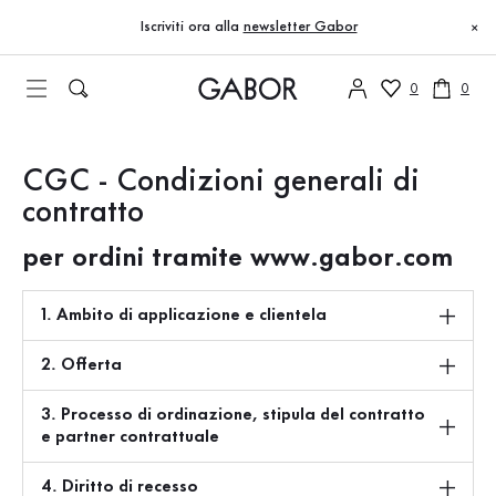
Indice
CGC - Condizioni generali di contratto
Vai al contenuto principale
Vai all’indice
Vai alla navigazione principale
Iscriviti ora alla
newsletter Gabor
×
0
0
CGC - Condizioni generali di
contratto
per ordini tramite www.gabor.com
1. Ambito di applicazione e clientela
2. Offerta
3. Processo di ordinazione, stipula del contratto
e partner contrattuale
4. Diritto di recesso