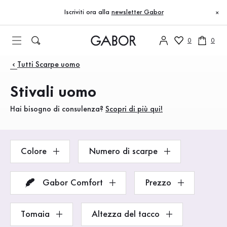
Indice
Robusti stivaletti da uomo nello shop online Gabor
Vai al contenuto principale
Vai all’indice
Vai alla navigazione principale
Iscriviti ora alla
newsletter Gabor
×
0
0
Prodotti
Tutti Scarpe uomo
Stivali uomo
Hai bisogno di consulenza?
Scopri di più qui!
Colore
Numero di scarpe
Gabor Comfort
Prezzo
Tomaia
Altezza del tacco