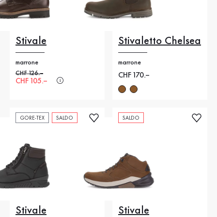
Stivale
Stivaletto Chelsea
marrone
marrone
Prezzo precedente
CHF 126.–
Nuovo prezzo
CHF 170.–
Nuovo prezzo
CHF 105.–
GORE-TEX
SALDO
SALDO
Stivale
Stivale