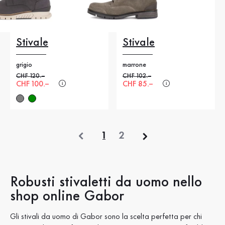
Stivale
Stivale
grigio
marrone
Prezzo precedente
CHF 120.–
Prezzo precedente
CHF 102.–
Nuovo prezzo
CHF 100.–
Nuovo prezzo
CHF 85.–
precedente
1
2
Robusti stivaletti da uomo nello
shop online Gabor
Gli stivali da uomo di Gabor sono la scelta perfetta per chi