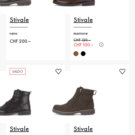
Stivale
Stivale
nero
marrone
Prezzo precedente
CHF 120.–
Nuovo prezzo
CHF 200.–
Nuovo prezzo
CHF 100.–
SALDO
Stivale
Stivale