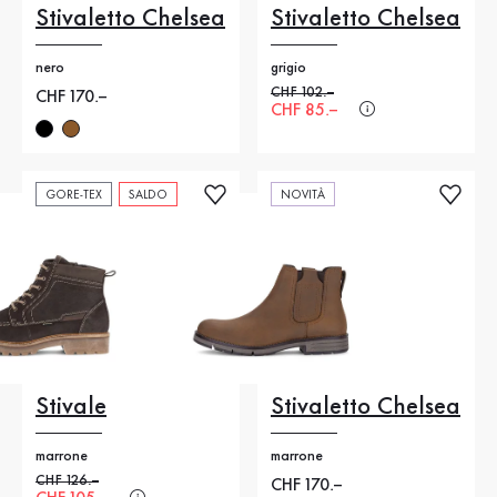
Stivaletto Chelsea
Stivaletto Chelsea
nero
grigio
Prezzo precedente
CHF 102.–
Nuovo prezzo
CHF 170.–
Nuovo prezzo
CHF 85.–
GORE-TEX
SALDO
NOVITÀ
Stivale
Stivaletto Chelsea
marrone
marrone
Prezzo precedente
CHF 126.–
Nuovo prezzo
CHF 170.–