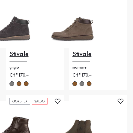
Stivale
Stivale
grigio
marrone
Nuovo prezzo
CHF 170.–
Nuovo prezzo
CHF 170.–
GORE-TEX
SALDO