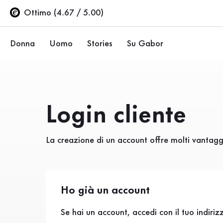
Indice
Vai al contenuto principale
Vai all’indice
Vai alla navigazione principale
Ottimo (4.67 / 5.00)
Donna
Uomo
Stories
Su Gabor
Ballerine
Sneakers
Azienda
Scarpe basse
Scarpe basse
Sostenibilità
Login cliente
Décolleté
Stivali
Negozi Gabor
La creazione di un account offre molti vantaggi
Sandali
Saldi %
Area rivenditori (EN)
Sneakers
Stivali
Ho già un account
Stivaletti
Se hai un account, accedi con il tuo indiriz