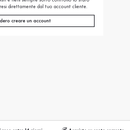
sti e tieni sempre sotto controllo lo stato
i resi direttamente dal tuo account cliente.
dero creare un account