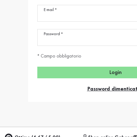
Saldi %
E-mail
*
Password
*
* Campo obbligatorio
Login
Password dimentica