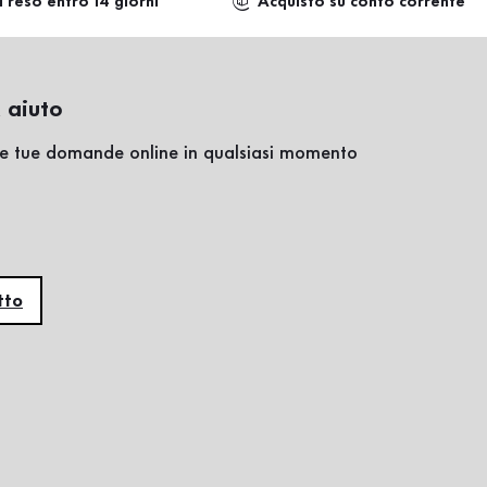
i reso entro 14 giorni
Acquisto su conto corrente
 aiuto
lle tue domande online in qualsiasi momento
tto