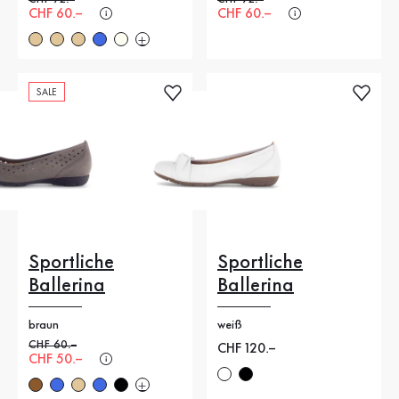
Neuer Preis
CHF 60.–
Neuer Preis
CHF 60.–
SALE
Sportliche
Sportliche
Ballerina
Ballerina
braun
weiß
Alter Preis
CHF 60.–
Neuer Preis
CHF 120.–
Neuer Preis
CHF 50.–