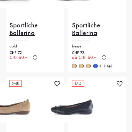
Sportliche
Sportliche
Ballerina
Ballerina
gold
beige
Alter Preis
CHF 72.–
Alter Preis
CHF 72.–
Neuer Preis
CHF 60.–
Neuer Preis
ab CHF 60.–
SALE
SALE