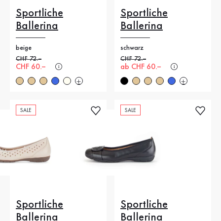
Sportliche
Sportliche
Ballerina
Ballerina
beige
schwarz
Alter Preis
CHF 72.–
Alter Preis
CHF 72.–
Neuer Preis
CHF 60.–
Neuer Preis
ab CHF 60.–
SALE
SALE
Sportliche
Sportliche
Ballerina
Ballerina