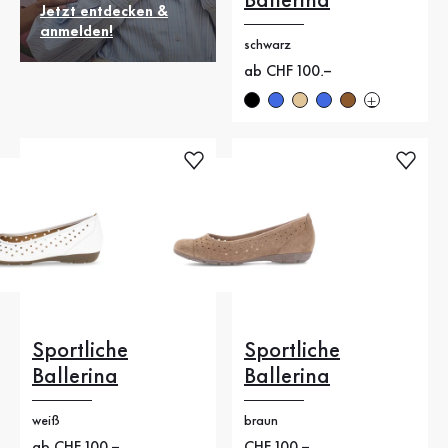
Ballerina
Jetzt entdecken &
anmelden!
schwarz
Neuer Preis
ab CHF 100.–
Sportliche
Sportliche
Ballerina
Ballerina
weiß
braun