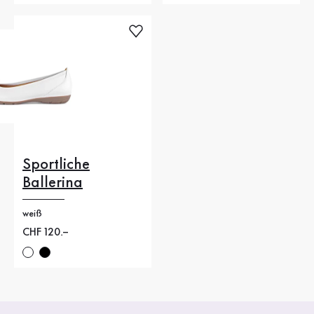
Sportliche
Ballerina
weiß
Neuer Preis
CHF 120.–