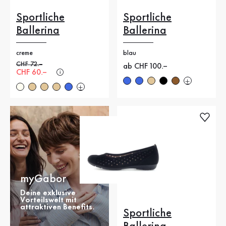
Sportliche
Sportliche
Ballerina
Ballerina
creme
blau
Alter Preis
CHF 72.–
Neuer Preis
ab CHF 100.–
Neuer Preis
CHF 60.–
myGabor
Deine exklusive
Vorteilswelt mit
attraktiven Benefits.
Sportliche