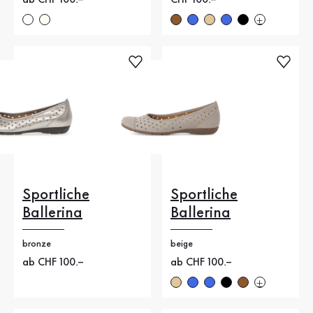
Neuer Preis
ab CHF 100.–
Neuer Preis
CHF 100.–
Sportliche
Sportliche
Ballerina
Ballerina
bronze
beige
Neuer Preis
ab CHF 100.–
Neuer Preis
ab CHF 100.–