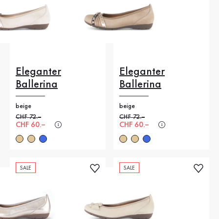
Eleganter
Eleganter
Ballerina
Ballerina
beige
beige
Alter Preis
CHF 72.–
Alter Preis
CHF 72.–
Neuer Preis
CHF 60.–
Neuer Preis
CHF 60.–
SALE
SALE