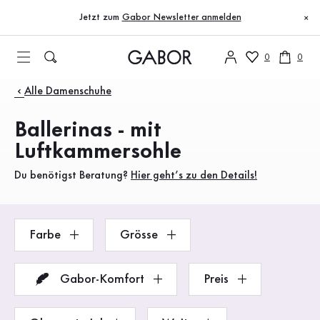
Inhaltsverzeichnis
Zum Hauptinhalt
Zum Inhaltsverzeichnis
Zur Hauptnavigation
Jetzt zum
Gabor Newsletter anmelden
×
0
0
Produkte
Alle Damenschuhe
Ballerinas - mit
Luftkammersohle
Du benötigst Beratung?
Hier geht’s zu den Details!
Farbe
Grösse
Gabor-Komfort
Preis