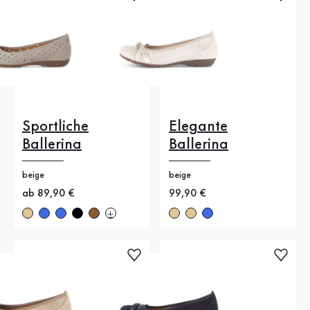
Sportliche
Elegante
Ballerina
Ballerina
beige
beige
Neuer Preis
ab 89,90 €
Neuer Preis
99,90 €