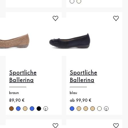
Sportliche
Sportliche
Ballerina
Ballerina
braun
blau
Neuer Preis
89,90 €
Neuer Preis
ab 99,90 €