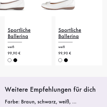
Sportliche
Sportliche
Ballerina
Ballerina
weiß
weiß
Neuer Preis
99,90 €
Neuer Preis
99,90 €
Weitere Empfehlungen für dich
Farbe: Braun, schwarz, weiß, ...