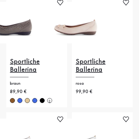
Sportliche
Sportliche
Ballerina
Ballerina
braun
rosa
Neuer Preis
89,90 €
Neuer Preis
99,90 €