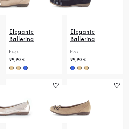
Elegante
Elegante
Ballerina
Ballerina
beige
blau
Neuer Preis
99,90 €
Neuer Preis
99,90 €