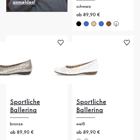
anmelden!
schwarz
Neuer Preis
ab 89,90 €
Sportliche
Sportliche
Ballerina
Ballerina
bronze
weiß
Neuer Preis
ab 89,90 €
Neuer Preis
ab 89,90 €