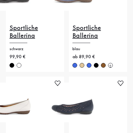
Sportliche
Sportliche
Ballerina
Ballerina
schwarz
blau
Neuer Preis
99,90 €
Neuer Preis
ab 89,90 €