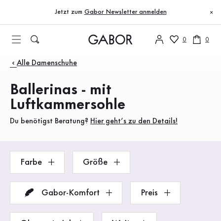
Inhaltsverzeichnis
Zum Hauptinhalt
Zum Inhaltsverzeichnis
Zur Hauptnavigation
Jetzt zum
Gabor Newsletter anmelden
×
0
0
Produkte
Alle Damenschuhe
Ballerinas - mit
Luftkammersohle
Du benötigst Beratung?
Hier geht’s zu den Details!
Farbe
Größe
Gabor-Komfort
Preis