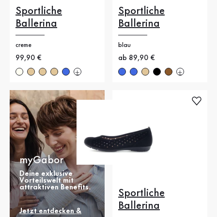
Sportliche
Sportliche
Ballerina
Ballerina
creme
blau
Neuer Preis
99,90 €
Neuer Preis
ab 89,90 €
myGabor
Deine exklusive
Vorteilswelt mit
attraktiven Benefits.
Sportliche
Ballerina
Jetzt entdecken &