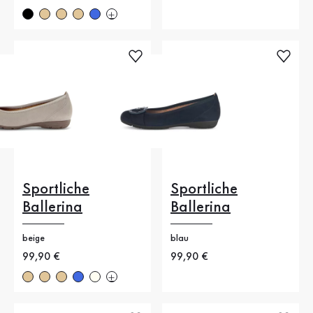
Sportliche
Sportliche
Ballerina
Ballerina
beige
blau
Neuer Preis
99,90 €
Neuer Preis
99,90 €