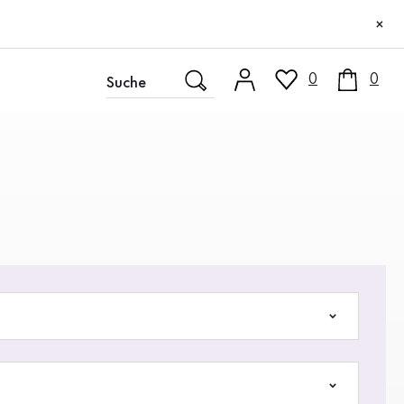
×
0
0