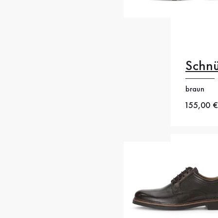
Schn
braun
47
48
Neuer Pr
155,00 €