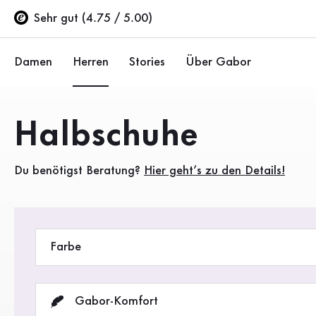
Inhaltsverzeichnis
Vielfältige Auswahl an Herren Halbschuhen bei Gabor
Zum Hauptinhalt
Zum Inhaltsverzeichnis
Zur Hauptnavigation
Sehr gut (4.75 / 5.00)
Damen
Herren
Stories
Über Gabor
Ballerinas
Sneaker
Unternehmen
Produkte
Halbschuhe
Halbschuhe
Halbschuhe
Nachhaltigkeit
Du benötigst Beratung?
Hier geht’s zu den Details!
Pumps
Stiefel
Gabor Stores
Sandalen
Händlerbereich
Sneaker
Farbe
Stiefel
Stiefeletten
Gabor-Komfort