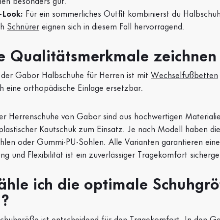
en besonders gut.
-Look:
Für ein sommerliches Outfit kombinierst du Halbschu
ch
Schnürer
eignen sich in diesem Fall hervorragend.
e Qualitätsmerkmale zeichnen
 der Gabor Halbschuhe für Herren ist mit
Wechselfußbetten
 eine orthopädische Einlage ersetzbar.
r Herrenschuhe von Gabor sind aus hochwertigen Materiali
lastischer Kautschuk zum Einsatz. Je nach Modell haben d
hlen oder Gummi-PU-Sohlen. Alle Varianten garantieren ein
 und Flexibilität ist ein zuverlässiger Tragekomfort sicherges
hle ich die optimale Schuhgrö
n?
Schuhgröße ist entscheidend für den Tragekomfort. In den Gab