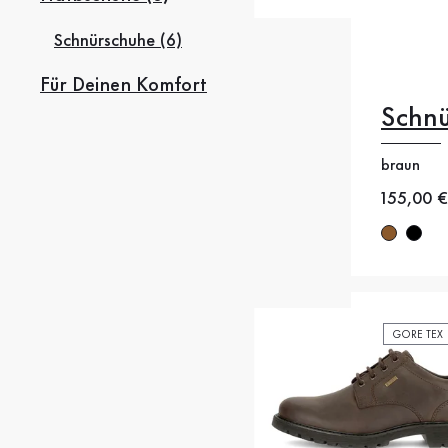
Schnürschuhe (6)
Für Deinen Komfort
Schn
braun
40.5
4
Neuer Pr
155,00 €
44
44
GORE TEX