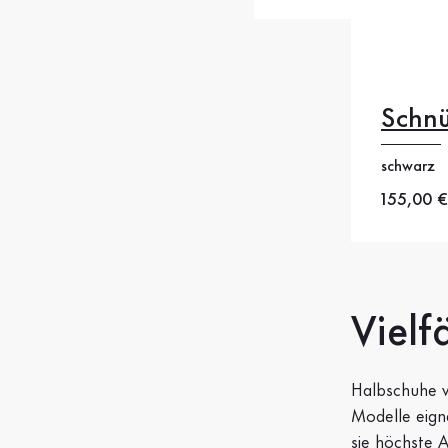
Schn
schwarz
44
44
Neuer Pr
155,00 €
Vielf
Halbschuhe v
Modelle eigne
sie höchste 