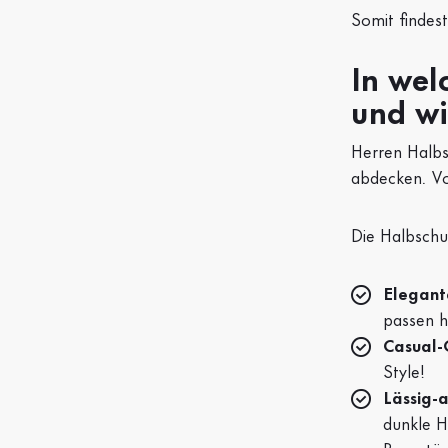
Somit findes
In wel
und wi
Herren Halbsc
abdecken. Vo
Die Halbschu
Elegant
passen h
Casual-
Style!
Lässig-
dunkle 