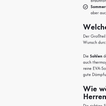
Brauntön
Sommer
aber au
Welch
Der Großteil
Wunsch durch
Die
Sohlen
de
auch thermop
reine EVA-So
gute Dämpfung
Wie wä
Herre
Die richtige 