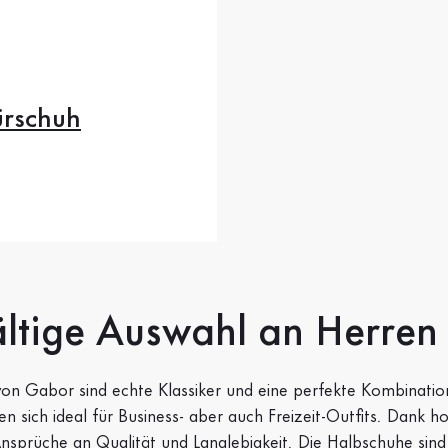
ürschuh
.5
47
eis
ältige Auswahl an Herre
on Gabor sind echte Klassiker und eine perfekte Kombinatio
n sich ideal für Business- aber auch Freizeit-Outfits. Dank h
Ansprüche an Qualität und Langlebigkeit. Die Halbschuhe sind