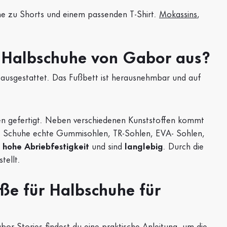
he zu Shorts und einem passenden T-Shirt.
Mokassins
,
 Halbschuhe von Gabor aus?
ausgestattet. Das Fußbett ist herausnehmbar und auf
en gefertigt. Neben verschiedenen Kunststoffen kommt
ie Schuhe echte Gummisohlen, TR-Sohlen, EVA- Sohlen,
e
hohe Abriebfestigkeit
und sind
langlebig
. Durch die
tellt.
ße für Halbschuhe für
or Stories findest du eine praktische Anleitung, um die