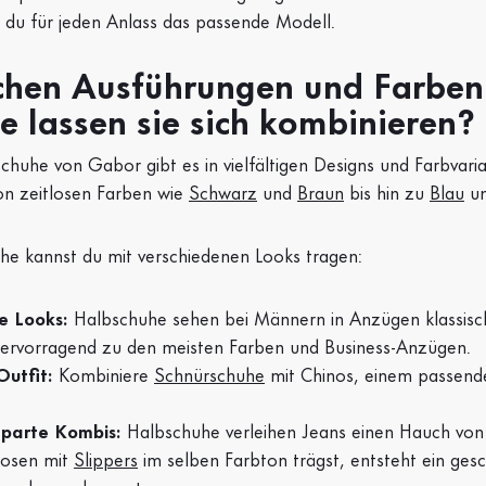
t du für jeden Anlass das passende Modell.
chen Ausführungen und Farben 
e lassen sie sich kombinieren?
huhe von Gabor gibt es in vielfältigen Designs und Farbvaria
n zeitlosen Farben wie
Schwarz
und
Braun
bis hin zu
Blau
u
he kannst du mit verschiedenen Looks tragen:
e Looks:
Halbschuhe sehen bei Männern in Anzügen klassisc
ervorragend zu den meisten Farben und Business-Anzügen.
Outfit:
Kombiniere
Schnürschuhe
mit Chinos, einem passende
aparte Kombis:
Halbschuhe verleihen Jeans einen Hauch von
Hosen mit
Slippers
im selben Farbton trägst, entsteht ein ges