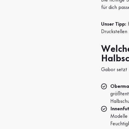
für dich pas
Unser Tipp:
H
Druckstellen
Welche
Halbs
Gabor setzt a
Obermat
größtent
Halbschu
Innenfut
Modelle 
Feuchtig