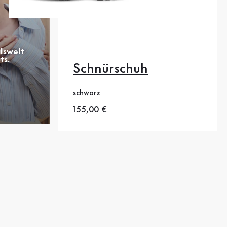
lswelt
ts.
Schnürschuh
schwarz
40.5
Neuer Preis
155,00 €