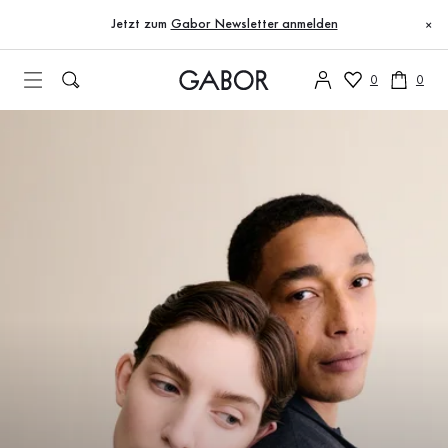
Inhaltsverzeichnis
Gabor Stories
Zum Hauptinhalt
Zum Inhaltsverzeichnis
Zur Hauptnavigation
Jetzt zum
Gabor Newsletter anmelden
×
0
0