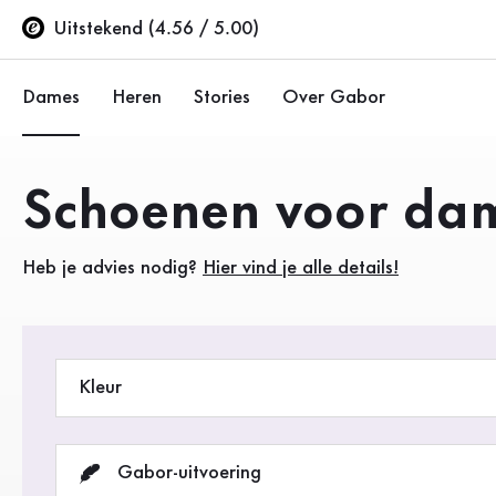
Inhoudsopgave
Eersteklas damesschoenen van Gabor voor modebewuste vro
Naar de hoofdinhoud
Naar de inhoudsopgave
Naar de hoofdnavigatie
Uitstekend (4.56 / 5.00)
Dames
Heren
Stories
Over Gabor
Ballerina's
Sneakers
Onderneming
Producten
Schoenen voor da
Lage schoenen
Lage schoenen
Duurzaamheid
Heb je advies nodig?
Hier vind je alle details!
Pumps
Laarzen
Gabor Stores
Sandalen
Sale %
Dealergebied (EN)
Sneakers
Kleur
Laarzen
Enkellaarsjes
Gabor-uitvoering