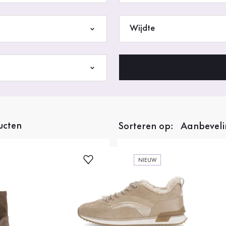
Wijdte
ucten
Sorteren op:
NIEUW