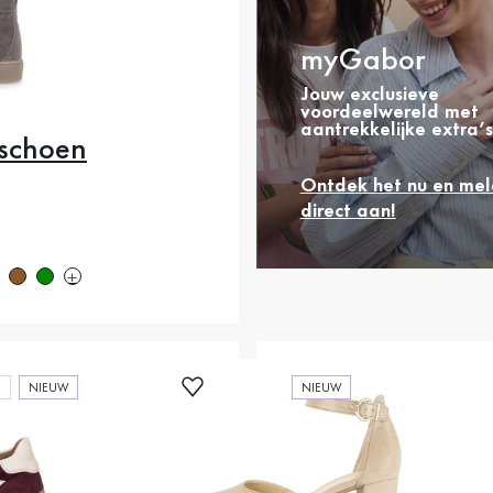
myGabor
Jouw exclusieve
voordeelwereld met
aantrekkelijke extra’s
schoen
.5
36
37
37.5
Ontdek het nu en mel
.5
39
40
40.5
direct aan!
rijs
2
42.5
43
44
"
NIEUW
NIEUW