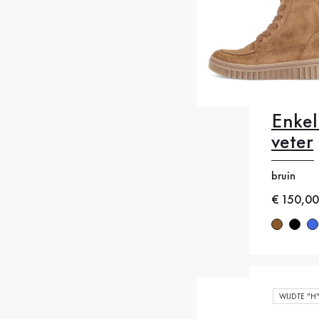
Enkel
veter
35
35
bruin
39
4
Nieuwe p
€ 150,00
42.5
4
WIJDTE "H