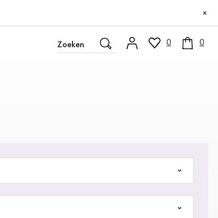
×
0
0