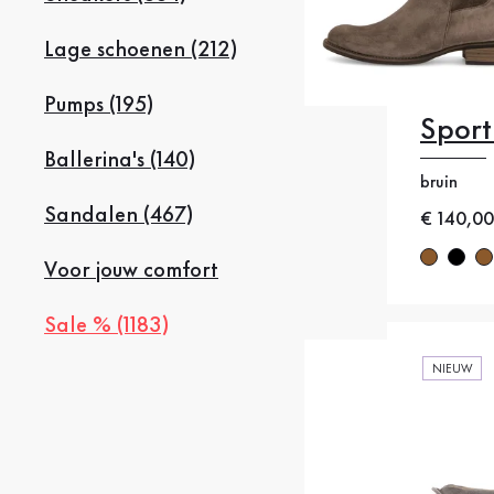
Lage schoenen (212)
Pumps (195)
Sport
35
35
Ballerina's (140)
bruin
38
38
Sandalen (467)
Nieuwe p
€ 140,00
41
4
Voor jouw comfort
Sale % (1183)
NIEUW