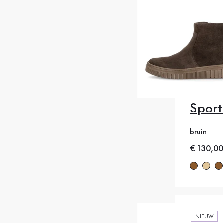
Sport
35
35
bruin
38
38
Nieuwe p
€ 130,00
41
4
NIEUW