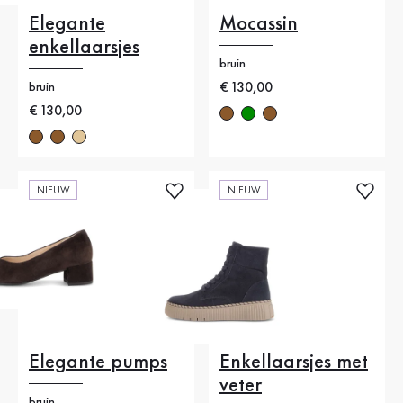
Elegante
Mocassin
enkellaarsjes
bruin
Nieuwe prijs
€ 130,00
bruin
Nieuwe prijs
€ 130,00
NIEUW
NIEUW
Elegante pumps
Enkellaarsjes met
veter
bruin