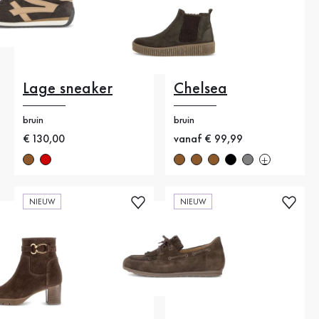
Lage sneaker
Chelsea
bruin
bruin
Nieuwe prijs
€ 130,00
Nieuwe prijs
vanaf € 99,99
NIEUW
NIEUW