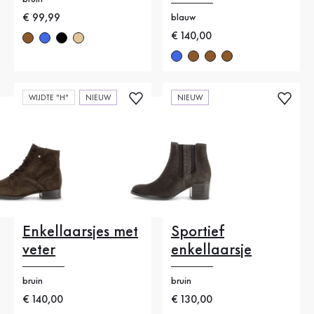
Nieuwe prijs
€ 99,99
blauw
Nieuwe prijs
€ 140,00
WIJDTE "H"
NIEUW
NIEUW
Enkellaarsjes met
Sportief
veter
enkellaarsje
bruin
bruin
Nieuwe prijs
€ 140,00
Nieuwe prijs
€ 130,00