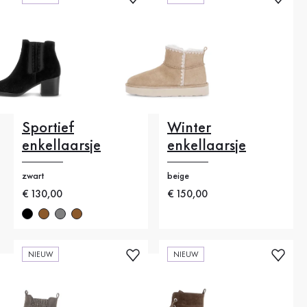
Sportief
Winter
enkellaarsje
enkellaarsje
zwart
beige
Nieuwe prijs
€ 130,00
Nieuwe prijs
€ 150,00
NIEUW
NIEUW