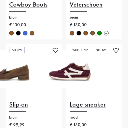
Cowboy Boots
Veterschoen
bruin
bruin
Nieuwe prijs
€ 130,00
Nieuwe prijs
€ 130,00
NIEUW
WIJDTE "H"
NIEUW
Slip-on
Lage sneaker
bruin
rood
Nieuwe prijs
€ 99,99
Nieuwe prijs
€ 130,00