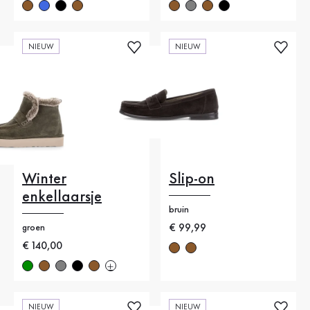
NIEUW
NIEUW
Winter
Slip-on
enkellaarsje
bruin
Nieuwe prijs
€ 99,99
groen
Nieuwe prijs
€ 140,00
NIEUW
NIEUW