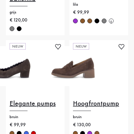
lila
Nieuwe prijs
€ 99,99
grijs
Nieuwe prijs
€ 120,00
NIEUW
NIEUW
Elegante pumps
Hoogfrontpump
bruin
bruin
Nieuwe prijs
€ 99,99
Nieuwe prijs
€ 130,00