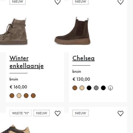
NIEUW
NIEUW
Winter
Chelsea
enkellaarsje
bruin
Nieuwe prijs
€ 130,00
bruin
Nieuwe prijs
€ 160,00
WIJDTE "H"
NIEUW
NIEUW