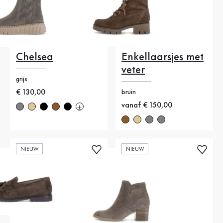
Chelsea
Enkellaarsjes met
veter
grijs
Nieuwe prijs
€ 130,00
bruin
Nieuwe prijs
vanaf € 150,00
NIEUW
NIEUW