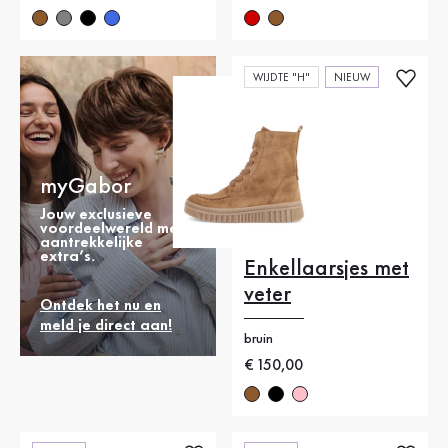
WIJDTE "H"
NIEUW
myGabor
Jouw exclusieve
voordeelwereld met
aantrekkelijke
extra’s.
Enkellaarsjes met
veter
Ontdek het nu en
meld je direct aan!
bruin
Nieuwe prijs
€ 150,00