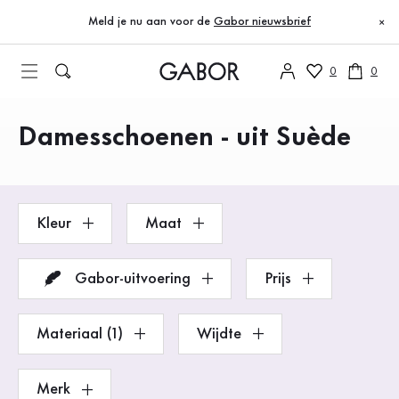
Inhoudsopgave
Naar de hoofdinhoud
Naar de inhoudsopgave
Naar de hoofdnavigatie
Meld je nu aan voor de
Gabor nieuwsbrief
×
0
0
Damesschoenen - uit Suède
Producten
Kleur
Maat
Gabor-uitvoering
Prijs
Materiaal (1)
Wijdte
Merk