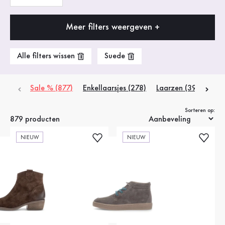
Meer filters weergeven +
Alle filters wissen
Suede
Sale % (877)
Enkellaarsjes
(278)
Laarzen
(39)
Snea
Sorteren op:
879 producten
NIEUW
NIEUW