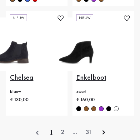
NIEUW
NIEUW
Chelsea
Enkelboot
blauw
zwart
Nieuwe prijs
€ 130,00
Nieuwe prijs
€ 160,00
vorige
1
2
...
31