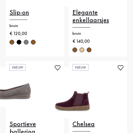
Slip-on
Elegante
enkellaarsjes
bruin
Nieuwe prijs
€ 120,00
bruin
Nieuwe prijs
€ 140,00
NIEUW
NIEUW
Sportieve
Chelsea
ballerina