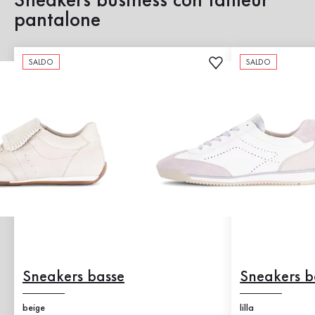
Sneakers business con tailleur
pantalone
SALDO
SALDO
Sneakers basse
Sneakers b
beige
lilla