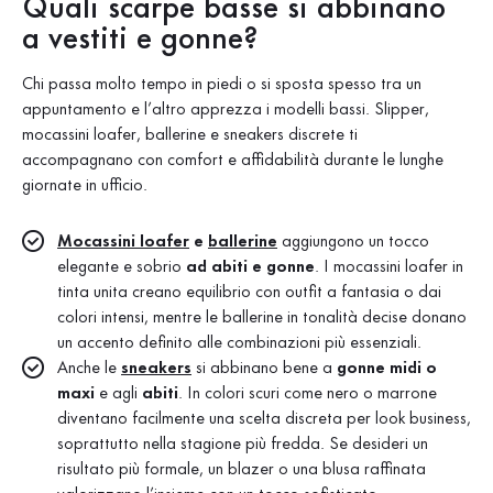
Quali scarpe basse si abbinano
a vestiti e gonne?
Chi passa molto tempo in piedi o si sposta spesso tra un
appuntamento e l’altro apprezza i modelli bassi. Slipper,
mocassini loafer, ballerine e sneakers discrete ti
accompagnano con comfort e affidabilità durante le lunghe
giornate in ufficio.
Mocassini loafer
e
ballerine
aggiungono un tocco
elegante e sobrio
ad abiti e gonne
. I mocassini loafer in
tinta unita creano equilibrio con outfit a fantasia o dai
colori intensi, mentre le ballerine in tonalità decise donano
un accento definito alle combinazioni più essenziali.
Anche le
sneakers
si abbinano bene a
gonne midi o
maxi
e agli
abiti
. In colori scuri come nero o marrone
diventano facilmente una scelta discreta per look business,
soprattutto nella stagione più fredda. Se desideri un
risultato più formale, un blazer o una blusa raffinata