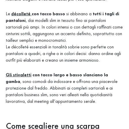
Le
décolleté
con tacco basso
si abbinano a
tutti i tagli di
pantaloni
, dai modelli slim in tessuto fino ai pantaloni
sartoriali più ampi. In colori intensi o con dettagli raffinati come
cinturini sottili, aggiungono un accento definito, soprattutto con
tailleur semplici e monocromatici.
Le décolleté essenziali in tonalità sobrie sono perfette con
pantaloni a quadri, a righe o in colori decisi: danno ordine agli
outfit più elaborati e creano un insieme armonioso.
Gli stivaletti
con tacco largo e basso slanciano la
gamba
, sono comodi da indossare e offrono una piacevole
protezione dal freddo. Abbinati ai completi sartoriali e ai
pantaloni business slim, sono veri alleati nella quotidianità
lavorativa, dal meeting all’appuntamento serale.
Come scegliere una scarpa