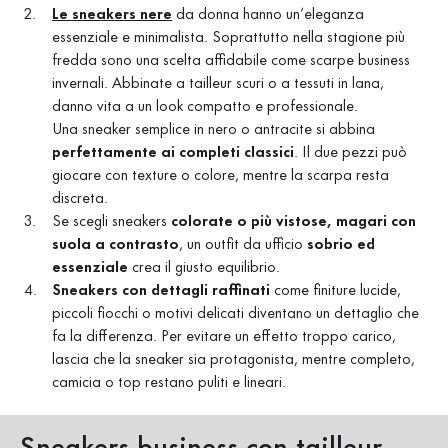
Le sneakers nere
da donna hanno un’eleganza
essenziale e minimalista. Soprattutto nella stagione più
fredda sono una scelta affidabile come scarpe business
invernali. Abbinate a tailleur scuri o a tessuti in lana,
danno vita a un look compatto e professionale.
Una sneaker semplice in nero o antracite si abbina
perfettamente
ai completi classici
. Il due pezzi può
giocare con texture o colore, mentre la scarpa resta
discreta.
Se scegli sneakers
colorate o più vistose
, magari con
suola a contrasto
, un outfit da ufficio
sobrio ed
essenziale
crea il giusto equilibrio.
Sneakers con dettagli raffinati
come finiture lucide,
piccoli fiocchi o motivi delicati diventano un dettaglio che
fa la differenza. Per evitare un effetto troppo carico,
lascia che la sneaker sia protagonista, mentre completo,
camicia o top restano puliti e lineari.