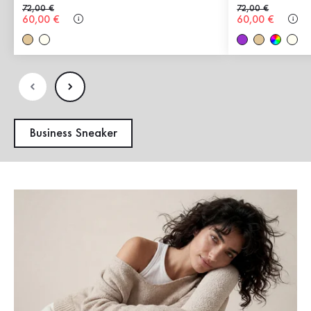
Prezzo precedente
72,00 €
Prezzo precedent
72,00 €
Nuovo prezzo
60,00 €
Nuovo prezzo
60,00 €
Business Sneaker