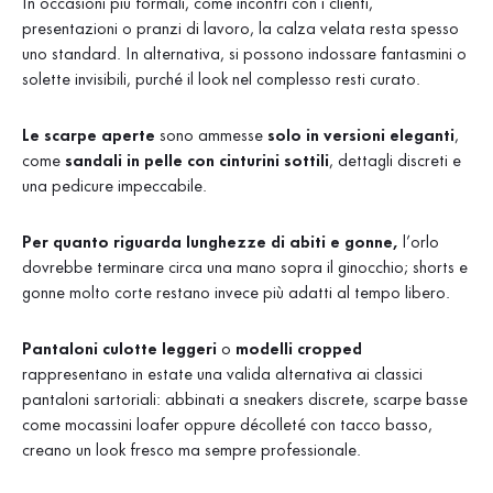
In occasioni più formali, come incontri con i clienti,
presentazioni o pranzi di lavoro, la calza velata resta spesso
uno standard. In alternativa, si possono indossare fantasmini o
solette invisibili, purché il look nel complesso resti curato.
Le scarpe aperte
sono ammesse
solo in versioni eleganti
,
come
sandali in pelle con cinturini sottili
, dettagli discreti e
una pedicure impeccabile.
Per quanto riguarda lunghezze di abiti e gonne,
l’orlo
dovrebbe terminare circa una
mano sopra il ginocchio; shorts e
gonne molto corte restano invece più adatti al tempo libero.
Pantaloni culotte leggeri
o
modelli cropped
rappresentano in estate una valida alternativa ai classici
pantaloni sartoriali: abbinati a sneakers discrete, scarpe basse
come mocassini loafer oppure décolleté con tacco basso,
creano un look fresco ma sempre professionale.