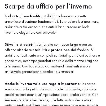
Scarpe da ufficio per l’inverno
Nella
stagione fredda
, stabilità, calore e un aspetto
armonioso diventano fondamentali. Le sneakers business nere,
abbinate a tailleur scuri e tessuti in lana, creano un look
invernale elegante e confortevole.
Stivali e
stivaletti
, sia flat che con tacco largo e basso,
offrono
ulteriore stabilità
e
protezione dal freddo
. Si
abbinano facilmente a completi sartoriali, pantaloni business e
gonne midi, accompagnandoti con stile dalla mezza stagione
all’inverno. Una fodera calda, materiali resistenti e suole
antiscivolo garantiscono comfort e sicurezza.
Anche in inverno vale una regola importante
: le scarpe
sono il nostro biglietto da visita. Suole consumate, sporco o
tacchi rovinati danno un’impressione poco professionale. Con
sneakers business ben curate, stivaletti puliti o décolleté in
ottime condizioni, il tuo look trasmette presenza e autenticità.