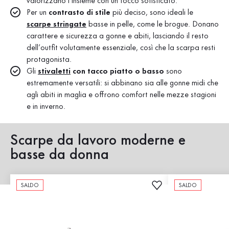
valorizzano l’insieme con un tocco sofisticato.
Per un
contrasto di stile
più deciso, sono ideali le
scarpe stringate
basse in pelle, come le brogue. Donano
carattere e sicurezza a gonne e abiti, lasciando il resto
dell’outfit volutamente essenziale, così che la scarpa resti
protagonista.
Gli
stivaletti
con tacco piatto o basso
sono
estremamente versatili: si abbinano sia alle gonne midi che
agli abiti in maglia e offrono comfort nelle mezze stagioni
e in inverno.
Scarpe da lavoro moderne e
basse da donna
SALDO
SALDO