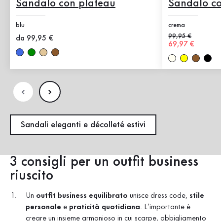
Sandalo con plateau
Sandalo co
blu
crema
Prezzo precedent
99,95 €
Nuovo prezzo
da 99,95 €
Nuovo prezzo
69,97 €
Sandali eleganti e décolleté estivi
3 consigli per un outfit business
riuscito
Un
outfit business equilibrato
unisce dress code,
stile
personale
e
praticità quotidiana
. L’importante è
creare un insieme armonioso in cui scarpe, abbigliamento