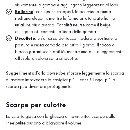
visivamente la gamba e aggiungono leggerezza al look.
Ballerine
:
con i jeans cropped, le ballerine a punta
risultano eleganti, mentre le forme arrotondate hanno
un’allure più rilassata. Tonalità neutre come il beige
allungano otticamente la linea della gamba.
Décolleté
:
un’altezza del tacco moderata sostiene la
postura e resta comoda per tutto il giorno. Il tacco a
blocco garantisce stabilità, mentre una punta leggermente
affusolata valorizza la silhouette.
Suggerimento:
l’orlo dovrebbe sfiorare leggermente la scarpa
o lasciare intravedere la caviglia: più il jeans è lungo, più la
scarpa può diventare protagonista.
Scarpe per culotte
La culotte gioca con larghezza e movimento. Scarpe dalle
linee pulite aiutano a bilanciare il volume.