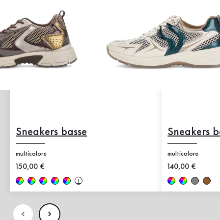
Sneakers basse
Sneakers b
multicolore
multicolore
Nuovo prezzo
150,00 €
Nuovo prezzo
140,00 €