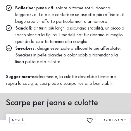
Ballerine:
punte affusolate o forme sottili donano
leggerezza. La pelle conferisce un aspetto più raffinato, il
beige crea un effetto particolarmente armonioso.
Sandali
:
cinturini più larghi assicurano stabilità, un piccolo
tacco slancia la figura. I modelli flat funzionano al meglio
quando la culotte termina alla caviglia.
Sneakers:
design essenziale o silhouette più affusolate.
Sneakers in pelle bianche o color sabbia riprendono la
linea pulita della culotte.
Suggerimento:
idealmente, la culotte dovrebbe terminare
sopra la caviglia, così piede e scarpa restano ben visibili.
Scarpe per jeans e culotte
NOVITÀ
LARGHEZZA "H"