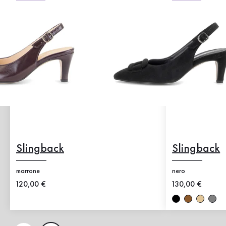
Slingback
Slingback
marrone
nero
Nuovo prezzo
120,00 €
Nuovo prezzo
130,00 €