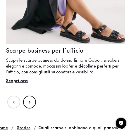
Scarpe business per l’ufficio
Sc
Scopri le scarpe business da donna firmate Gabor: sneakers
Qua
eleganti e comode, mocassini loafer e décolleté perfetti per
sti
l’ufficio, con consigli utili su comfort e vestibilità.
sce
Scopri ora
Sc
ome
Stories
Quali scarpe si abbinano a quali pantaloni?