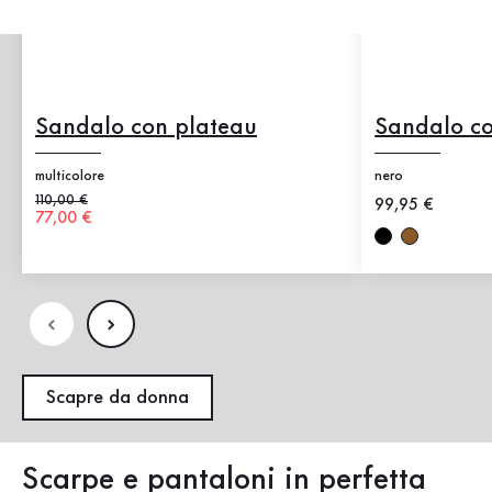
Sandalo con plateau
Sandalo co
multicolore
nero
Prezzo precedente
110,00 €
Nuovo prezzo
99,95 €
Nuovo prezzo
77,00 €
Scapre da donna
Scarpe e pantaloni in perfetta