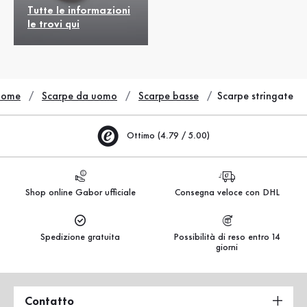
Tutte le informazioni
le trovi qui
Home
Scarpe da uomo
Scarpe basse
Scarpe stringate
Ottimo (4.79 / 5.00)
Shop online Gabor ufficiale
Consegna veloce con DHL
Spedizione gratuita
Possibilità di reso entro 14
giorni
Contatto