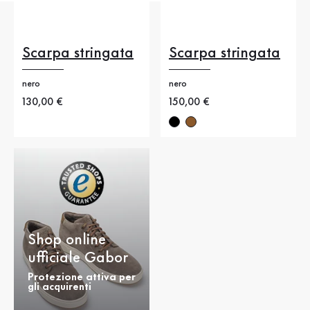
Scarpa stringata
Scarpa stringata
nero
nero
Nuovo prezzo
130,00 €
Nuovo prezzo
150,00 €
Shop online
ufficiale Gabor
Protezione attiva per
gli acquirenti