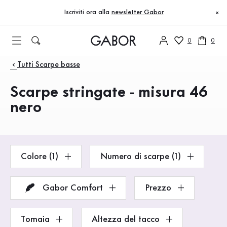
Indice
Vai al contenuto principale
Vai all’indice
Vai alla navigazione principale
Iscriviti ora alla
newsletter Gabor
×
0
0
Prodotti
Tutti Scarpe basse
Scarpe stringate - misura 46
nero
Colore (1)
Numero di scarpe (1)
Gabor Comfort
Prezzo
Tomaia
Altezza del tacco