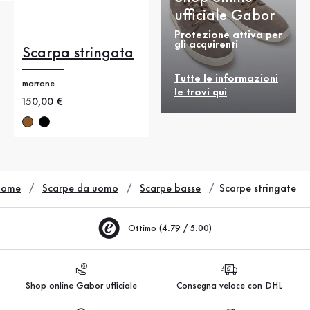
ufficiale Gabor
Protezione attiva per
gli acquirenti
Scarpa stringata
Tutte le informazioni
marrone
le trovi qui
Nuovo prezzo
150,00 €
Home
Scarpe da uomo
Scarpe basse
Scarpe stringate
Ottimo (4.79 / 5.00)
Shop online Gabor ufficiale
Consegna veloce con DHL