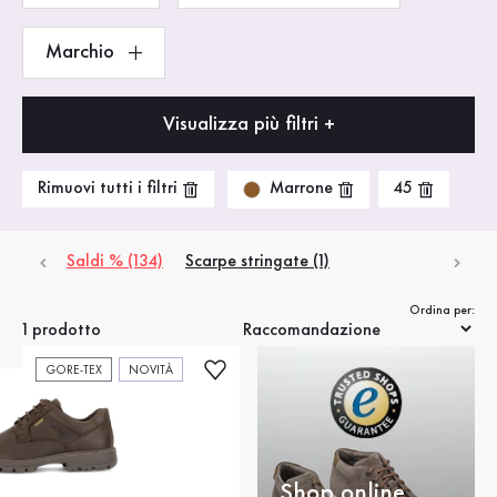
Marchio
Visualizza più filtri +
Marrone
Rimuovi tutti i filtri
45
Saldi % (134)
Scarpe stringate (1)
Ordina per:
1 prodotto
GORE-TEX
NOVITÀ
Shop online