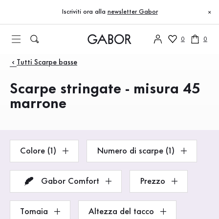
Indice
Vai al contenuto principale
Vai all’indice
Vai alla navigazione principale
Iscriviti ora alla
newsletter Gabor
×
0
0
Prodotti
Tutti Scarpe basse
Scarpe stringate - misura 45
marrone
Colore (1)
Numero di scarpe (1)
Gabor Comfort
Prezzo
Tomaia
Altezza del tacco