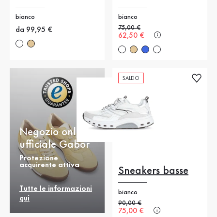
bianco
bianco
Prezzo precedente
75,00 €
Nuovo prezzo
da 99,95 €
Nuovo prezzo
62,50 €
SALDO
Negozio online
ufficiale Gabor
Protezione
acquirente attiva
Sneakers basse
Tutte le informazioni
bianco
qui
Prezzo precedente
90,00 €
Nuovo prezzo
75,00 €