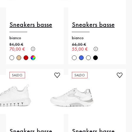
Sneakers basse
Sneakers basse
bianco
bianco
Prezzo precedente
84,00 €
Prezzo precedente
66,00 €
Nuovo prezzo
70,00 €
Nuovo prezzo
55,00 €
SALDO
SALDO
Sneakers basse
Sneakers basse