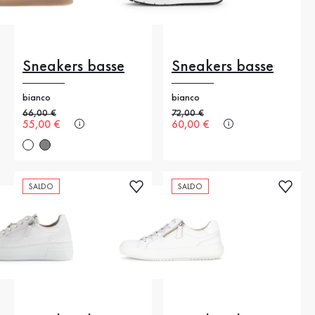
Sneakers basse
Sneakers basse
bianco
bianco
Prezzo precedente
66,00 €
Prezzo precedente
72,00 €
Nuovo prezzo
55,00 €
Nuovo prezzo
60,00 €
SALDO
SALDO