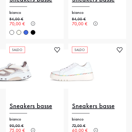
bianco
bianco
Prezzo precedente
84,00 €
Prezzo precedente
84,00 €
Nuovo prezzo
70,00 €
Nuovo prezzo
70,00 €
SALDO
SALDO
Sneakers basse
Sneakers basse
bianco
bianco
Prezzo precedente
90,00 €
Prezzo precedente
72,00 €
Nuovo prezzo
75,00 €
Nuovo prezzo
60,00 €