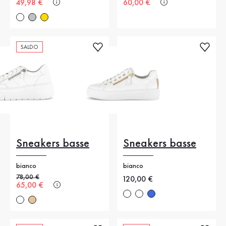
Nuovo prezzo
49,98 €
Nuovo prezzo
60,00 €
SALDO
Sneakers basse
Sneakers basse
bianco
bianco
Prezzo precedente
78,00 €
Nuovo prezzo
120,00 €
Nuovo prezzo
65,00 €