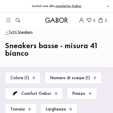
Indice
Vai al contenuto principale
Vai all’indice
Vai alla navigazione principale
Iscriviti ora alla
newsletter Gabor
×
0
0
Prodotti
Tutti Sneakers
Sneakers basse - misura 41
bianco
Colore (1)
Numero di scarpe (1)
Comfort Gabor
Prezzo
Tomaia
Larghezza