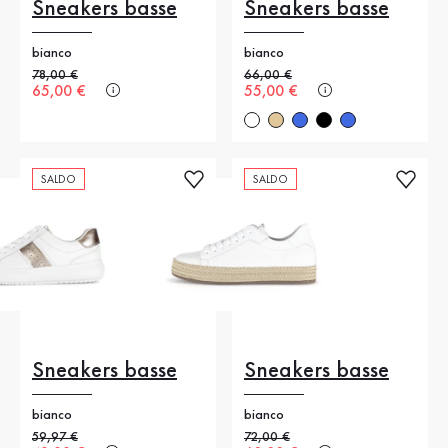
Sneakers basse
Sneakers basse
bianco
bianco
Prezzo precedente
78,00 €
Prezzo precedente
66,00 €
Nuovo prezzo
65,00 €
Nuovo prezzo
55,00 €
SALDO
SALDO
Sneakers basse
Sneakers basse
bianco
bianco
Prezzo precedente
59,97 €
Prezzo precedente
72,00 €