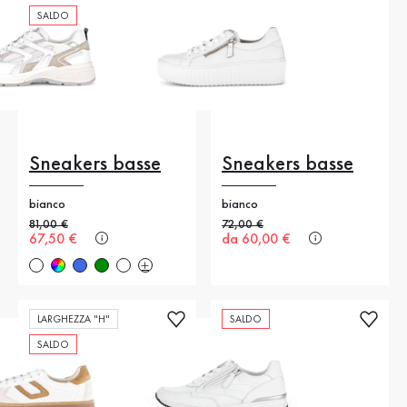
SALDO
Sneakers basse
Sneakers basse
bianco
bianco
Prezzo precedente
81,00 €
Prezzo precedente
72,00 €
Nuovo prezzo
67,50 €
Nuovo prezzo
da 60,00 €
LARGHEZZA "H"
SALDO
SALDO