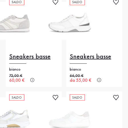
SALDO
SALDO
Sneakers basse
Sneakers basse
bianco
bianco
Prezzo precedente
72,00 €
Prezzo precedente
66,00 €
Nuovo prezzo
60,00 €
Nuovo prezzo
da 55,00 €
SALDO
SALDO