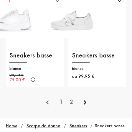
Sneakers basse
Sneakers basse
bianco
bianco
Prezzo precedente
90,00 €
Nuovo prezzo
da 99,95 €
Nuovo prezzo
75,00 €
precedente
1
2
Home
Scarpe da donna
Sneakers
Sneakers basse