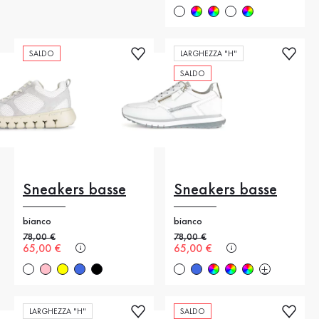
SALDO
LARGHEZZA "H"
SALDO
Sneakers basse
Sneakers basse
bianco
bianco
Prezzo precedente
78,00 €
Prezzo precedente
78,00 €
Nuovo prezzo
65,00 €
Nuovo prezzo
65,00 €
LARGHEZZA "H"
SALDO