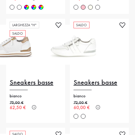
LARGHEZZA "H"
SALDO
SALDO
Sneakers basse
Sneakers basse
bianco
bianco
Prezzo precedente
75,00 €
Prezzo precedente
72,00 €
Nuovo prezzo
62,50 €
Nuovo prezzo
60,00 €
SALDO