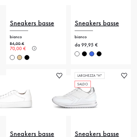
Sneakers basse
Sneakers basse
bianco
bianco
Prezzo precedente
84,00 €
Nuovo prezzo
da 99,95 €
Nuovo prezzo
70,00 €
LARGHEZZA "H"
SALDO
Sneakers basse
Sneakers basse