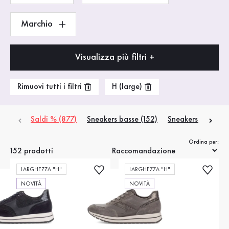
Marchio
Visualizza più filtri +
Rimuovi tutti i filtri
H (large)
Saldi % (877)
Sneakers basse (152)
Sneakers alte (8)
Ordina per:
152 prodotti
LARGHEZZA "H"
LARGHEZZA "H"
NOVITÀ
NOVITÀ