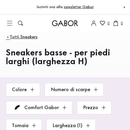
Indice
Vai al contenuto principale
Vai all’indice
Vai alla navigazione principale
Iscriviti ora alla
newsletter Gabor
×
0
0
Prodotti
Tutti Sneakers
Sneakers basse - per piedi
larghi (larghezza H)
Colore
Numero di scarpe
Comfort Gabor
Prezzo
Tomaia
Larghezza (1)