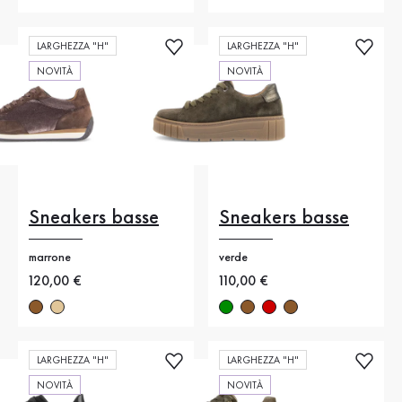
LARGHEZZA "H"
LARGHEZZA "H"
NOVITÀ
NOVITÀ
Sneakers basse
Sneakers basse
marrone
verde
Nuovo prezzo
120,00 €
Nuovo prezzo
110,00 €
LARGHEZZA "H"
LARGHEZZA "H"
NOVITÀ
NOVITÀ