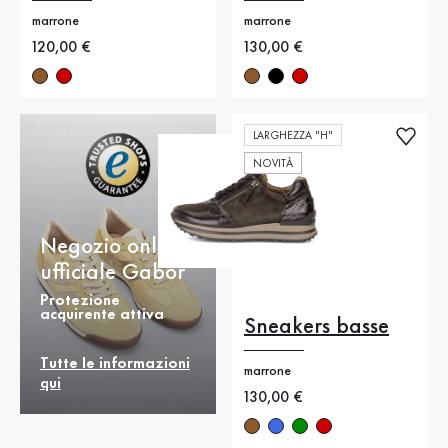
marrone
marrone
Nuovo prezzo
120,00 €
Nuovo prezzo
130,00 €
LARGHEZZA "H"
NOVITÀ
Negozio online
ufficiale Gabor
Protezione
acquirente attiva
Sneakers basse
Tutte le informazioni
marrone
qui
Nuovo prezzo
130,00 €