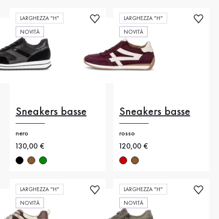
LARGHEZZA "H"
LARGHEZZA "H"
NOVITÀ
NOVITÀ
Sneakers basse
Sneakers basse
nero
rosso
Nuovo prezzo
130,00 €
Nuovo prezzo
120,00 €
LARGHEZZA "H"
LARGHEZZA "H"
NOVITÀ
NOVITÀ