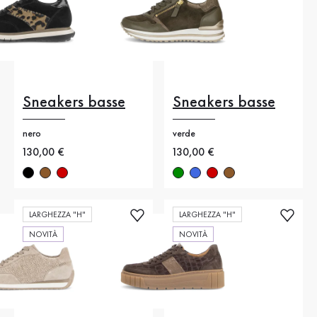
Sneakers basse
Sneakers basse
nero
verde
Nuovo prezzo
130,00 €
Nuovo prezzo
130,00 €
LARGHEZZA "H"
LARGHEZZA "H"
NOVITÀ
NOVITÀ