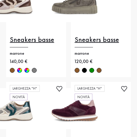
Sneakers basse
Sneakers basse
marrone
marrone
Nuovo prezzo
140,00 €
Nuovo prezzo
120,00 €
LARGHEZZA "H"
LARGHEZZA "H"
NOVITÀ
NOVITÀ