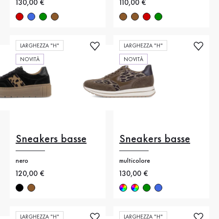
Nuovo prezzo
130,00 €
Nuovo prezzo
110,00 €
LARGHEZZA "H"
LARGHEZZA "H"
NOVITÀ
NOVITÀ
Sneakers basse
Sneakers basse
nero
multicolore
Nuovo prezzo
120,00 €
Nuovo prezzo
130,00 €
LARGHEZZA "H"
LARGHEZZA "H"