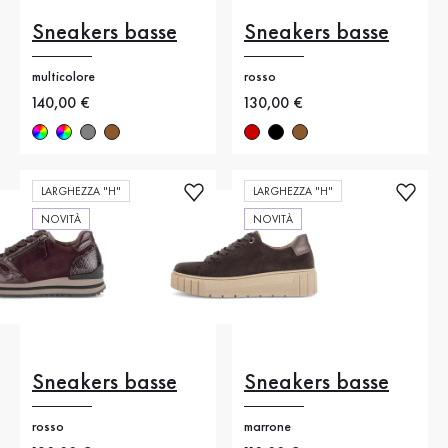
Sneakers basse
Sneakers basse
multicolore
rosso
Nuovo prezzo
140,00 €
Nuovo prezzo
130,00 €
LARGHEZZA "H"
LARGHEZZA "H"
NOVITÀ
NOVITÀ
Sneakers basse
Sneakers basse
rosso
marrone