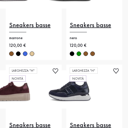
Sneakers basse
Sneakers basse
marrone
nero
Nuovo prezzo
120,00 €
Nuovo prezzo
120,00 €
LARGHEZZA "H"
LARGHEZZA "H"
NOVITÀ
NOVITÀ
Sneakers basse
Sneakers basse