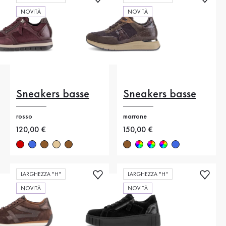
NOVITÀ
NOVITÀ
Sneakers basse
Sneakers basse
rosso
marrone
Nuovo prezzo
120,00 €
Nuovo prezzo
150,00 €
LARGHEZZA "H"
LARGHEZZA "H"
NOVITÀ
NOVITÀ