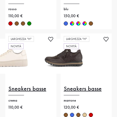
rosso
blu
Nuovo prezzo
110,00 €
Nuovo prezzo
150,00 €
LARGHEZZA "H"
LARGHEZZA "H"
NOVITÀ
NOVITÀ
Sneakers basse
Sneakers basse
crema
marrone
Nuovo prezzo
110,00 €
Nuovo prezzo
120,00 €