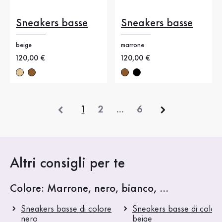
Sneakers basse
Sneakers basse
beige
marrone
Nuovo prezzo
120,00 €
Nuovo prezzo
120,00 €
precedente
1
2
...
6
Altri consigli per te
Colore: Marrone, nero, bianco, ...
Sneakers basse di colore
Sneakers basse di color
nero
beige