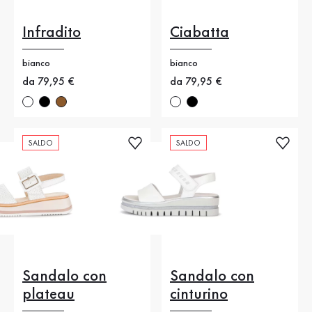
Infradito
Ciabatta
bianco
bianco
Nuovo prezzo
da 79,95 €
Nuovo prezzo
da 79,95 €
SALDO
SALDO
Sandalo con
Sandalo con
plateau
cinturino