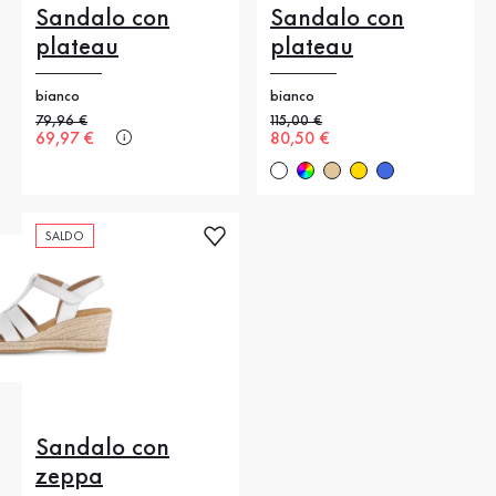
Sandalo con
Sandalo con
plateau
plateau
bianco
bianco
Prezzo precedente
79,96 €
Prezzo precedente
115,00 €
Nuovo prezzo
69,97 €
Nuovo prezzo
80,50 €
SALDO
Sandalo con
zeppa