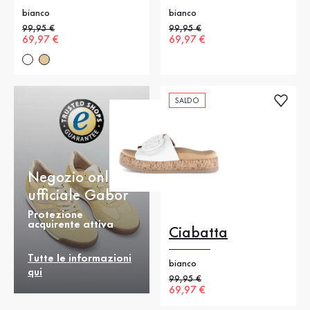
bianco
bianco
Prezzo precedente
99,95 €
Prezzo precedente
99,95 €
Nuovo prezzo
69,97 €
Nuovo prezzo
69,97 €
SALDO
Negozio online
ufficiale Gabor
Protezione
acquirente attiva
Ciabatta
Tutte le informazioni
bianco
qui
Prezzo precedente
99,95 €
Nuovo prezzo
69,97 €