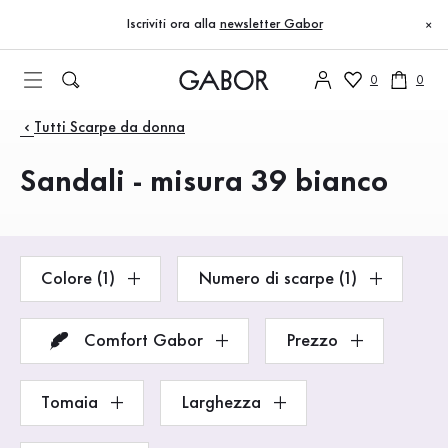
Indice
Vai al contenuto principale
Vai all’indice
Vai alla navigazione principale
Iscriviti ora alla
newsletter Gabor
×
0
0
Prodotti
Tutti Scarpe da donna
Sandali - misura 39 bianco
Colore (1)
Numero di scarpe (1)
Comfort Gabor
Prezzo
Tomaia
Larghezza