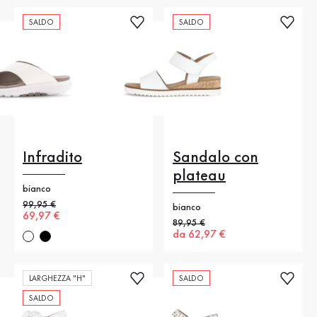
SALDO
SALDO
Infradito
Sandalo con
plateau
bianco
Prezzo precedente
99,95 €
bianco
Nuovo prezzo
69,97 €
Prezzo precedente
89,95 €
Nuovo prezzo
da 62,97 €
LARGHEZZA "H"
SALDO
SALDO