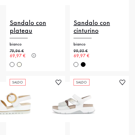
Sandalo con
Sandalo con
plateau
cinturino
bianco
bianco
Prezzo precedente
79,96 €
Prezzo precedente
99,95 €
Nuovo prezzo
69,97 €
Nuovo prezzo
69,97 €
SALDO
SALDO