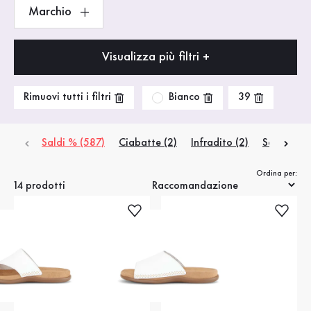
Marchio
Visualizza più filtri +
Bianco
Rimuovi tutti i filtri
39
Saldi % (587)
Ciabatte (2)
Infradito (2)
Sandali co
Ordina per:
14 prodotti