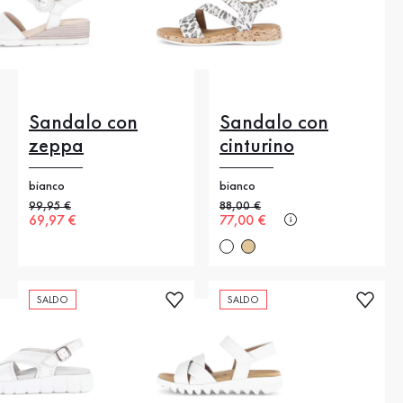
Sandalo con
Sandalo con
zeppa
cinturino
bianco
bianco
Prezzo precedente
99,95 €
Prezzo precedente
88,00 €
Nuovo prezzo
69,97 €
Nuovo prezzo
77,00 €
SALDO
SALDO