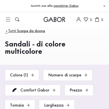
Indice
Vai al contenuto principale
Vai all’indice
Vai alla navigazione principale
Iscriviti ora alla
newsletter Gabor
×
0
0
Prodotti
Tutti Scarpe da donna
Sandali - di colore
multicolore
Colore (1)
Numero di scarpe
Comfort Gabor
Prezzo
Tomaia
Larghezza