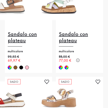
Sandalo con
Sandalo con
plateau
plateau
multicolore
multicolore
Prezzo precedente
99,95 €
Prezzo precedente
88,00 €
Nuovo prezzo
69,97 €
Nuovo prezzo
77,00 €
SALDO
SALDO