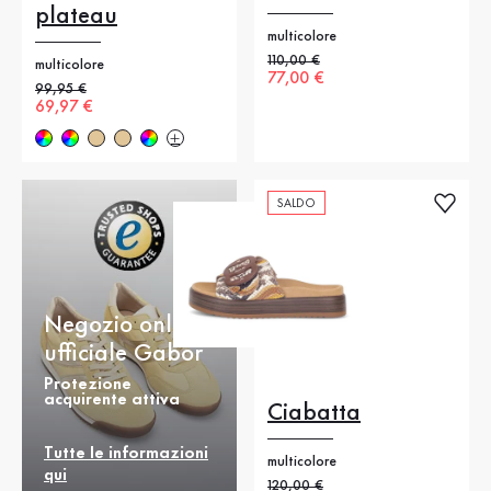
plateau
multicolore
Prezzo precedente
110,00 €
multicolore
Nuovo prezzo
77,00 €
Prezzo precedente
99,95 €
Nuovo prezzo
69,97 €
SALDO
Negozio online
ufficiale Gabor
Protezione
acquirente attiva
Ciabatta
Tutte le informazioni
multicolore
qui
Prezzo precedente
120,00 €