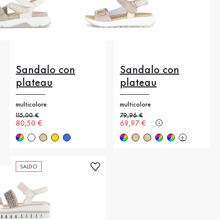
Sandalo con
Sandalo con
plateau
plateau
multicolore
multicolore
Prezzo precedente
115,00 €
Prezzo precedente
79,96 €
Nuovo prezzo
80,50 €
Nuovo prezzo
69,97 €
SALDO