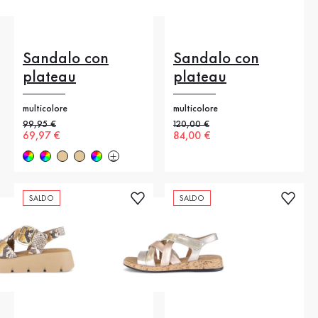
Sandalo con
Sandalo con
plateau
plateau
multicolore
multicolore
Prezzo precedente
99,95 €
Prezzo precedente
120,00 €
Nuovo prezzo
69,97 €
Nuovo prezzo
84,00 €
SALDO
SALDO