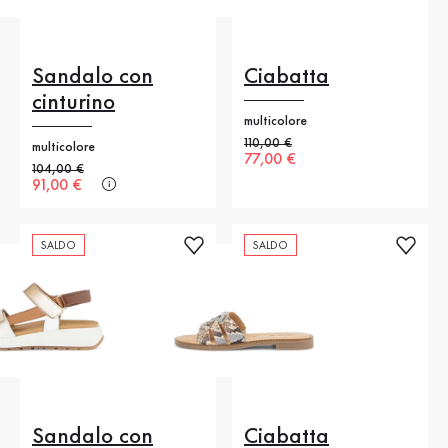
Sandalo con
Ciabatta
cinturino
multicolore
Prezzo precedente
110,00 €
multicolore
Nuovo prezzo
77,00 €
Prezzo precedente
104,00 €
Nuovo prezzo
91,00 €
SALDO
SALDO
Sandalo con
Ciabatta