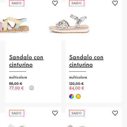
SALDO
SALDO
Sandalo con
Sandalo con
cinturino
cinturino
multicolore
multicolore
Prezzo precedente
88,00 €
Prezzo precedente
120,00 €
Nuovo prezzo
77,00 €
Nuovo prezzo
84,00 €
SALDO
SALDO