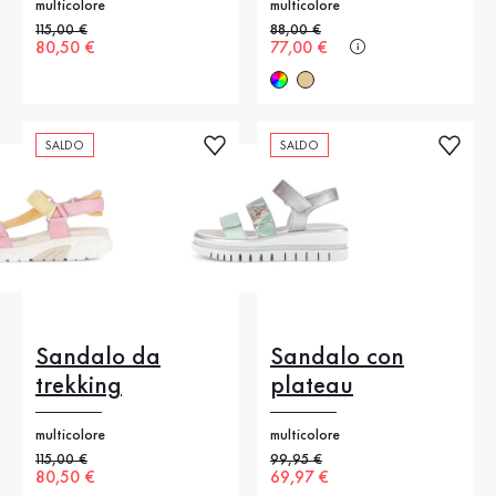
multicolore
multicolore
Prezzo precedente
115,00 €
Prezzo precedente
88,00 €
Nuovo prezzo
80,50 €
Nuovo prezzo
77,00 €
SALDO
SALDO
Sandalo da
Sandalo con
trekking
plateau
multicolore
multicolore
Prezzo precedente
115,00 €
Prezzo precedente
99,95 €
Nuovo prezzo
80,50 €
Nuovo prezzo
69,97 €