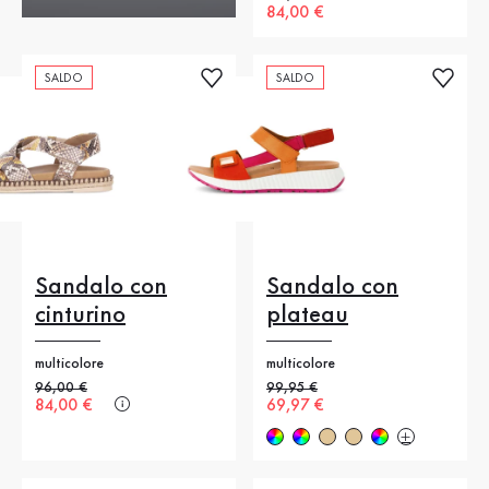
Nuovo prezzo
84,00 €
SALDO
SALDO
Sandalo con
Sandalo con
cinturino
plateau
multicolore
multicolore
Prezzo precedente
96,00 €
Prezzo precedente
99,95 €
Nuovo prezzo
84,00 €
Nuovo prezzo
69,97 €