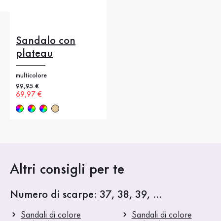
Sandalo con
plateau
multicolore
Prezzo precedente
99,95 €
Nuovo prezzo
69,97 €
Altri consigli per te
Numero di scarpe: 37, 38, 39, ...
Sandali di colore
Sandali di colore