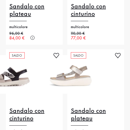
Sandalo con
Sandalo con
plateau
cinturino
multicolore
multicolore
Prezzo precedente
96,00 €
Prezzo precedente
110,00 €
Nuovo prezzo
84,00 €
Nuovo prezzo
77,00 €
SALDO
SALDO
Sandalo con
Sandalo con
cinturino
plateau