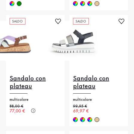
SALDO
SALDO
Sandalo con
Sandalo con
plateau
plateau
multicolore
multicolore
Prezzo precedente
88,00 €
Prezzo precedente
99,95 €
Nuovo prezzo
77,00 €
Nuovo prezzo
69,97 €