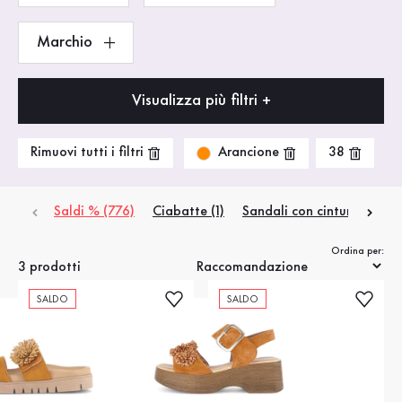
Marchio
Visualizza più filtri +
Arancione
Rimuovi tutti i filtri
38
Saldi % (776)
Ciabatte (1)
Sandali con cinturino (1)
Ordina per:
3 prodotti
SALDO
SALDO