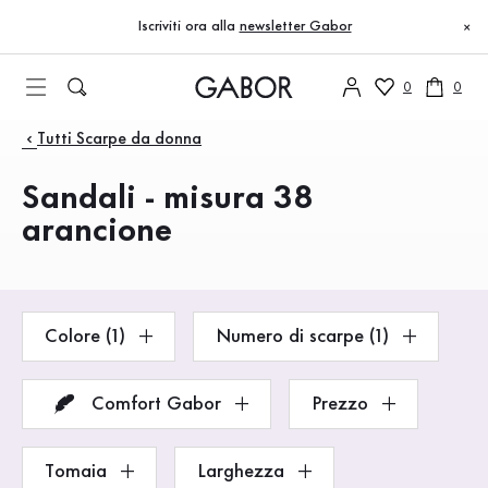
Indice
Vai al contenuto principale
Vai all’indice
Vai alla navigazione principale
Iscriviti ora alla
newsletter Gabor
×
0
0
Prodotti
Tutti Scarpe da donna
Sandali - misura 38
arancione
Colore (1)
Numero di scarpe (1)
Comfort Gabor
Prezzo
Tomaia
Larghezza