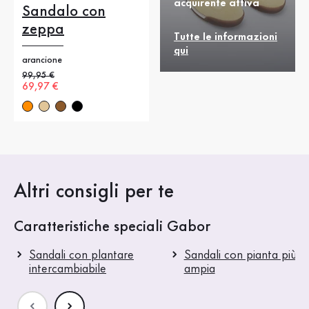
acquirente attiva
Sandalo con
zeppa
Tutte le informazioni
qui
arancione
Prezzo precedente
99,95 €
Nuovo prezzo
69,97 €
Altri consigli per te
Caratteristiche speciali Gabor
Sandali con plantare
Sandali con pianta più
intercambiabile
ampia