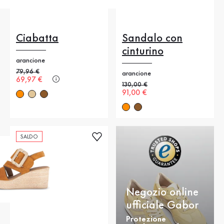
Ciabatta
Sandalo con
cinturino
arancione
Prezzo precedente
79,96 €
arancione
Nuovo prezzo
69,97 €
Prezzo precedente
130,00 €
Nuovo prezzo
91,00 €
SALDO
Negozio online
ufficiale Gabor
Protezione