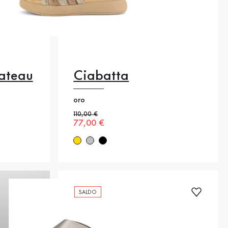
ateau
Ciabatta
oro
40
37
38
39
40
41
Prezzo precedente
110,00 €
Nuovo prezzo
77,00 €
44
42
43
44
SALDO