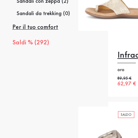
Sandali con zeppa (2)
Sandali da trekking (0)
Per il tuo comfort
Saldi % (292)
Infra
oro
Prezzo pre
89,95 €
36
4
Nuovo p
62,97 €
SALDO