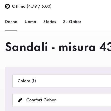
Indice
Vai al contenuto principale
Vai all’indice
Vai alla navigazione principale
Ottimo (4.79 / 5.00)
Donna
Uomo
Stories
Su Gabor
Ballerine
Sneakers
Azienda
Prodotti
Sandali - misura 4
Scarpe basse
Scarpe basse
Sostenibilità
Décolleté
Stivali
Negozi Gabor
Sandali
Saldi %
Area rivenditori (EN)
Colore (1)
Sneakers
Stivali
Comfort Gabor
Stivaletti