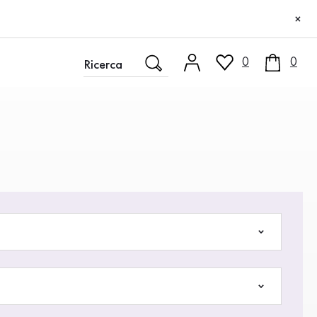
×
0
0