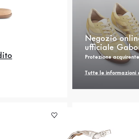
Negozio onlin
ufficiale Gabo
dito
Protezione acquirente
Tutte le informazioni 
cedente
0
41
43
44
rezzo