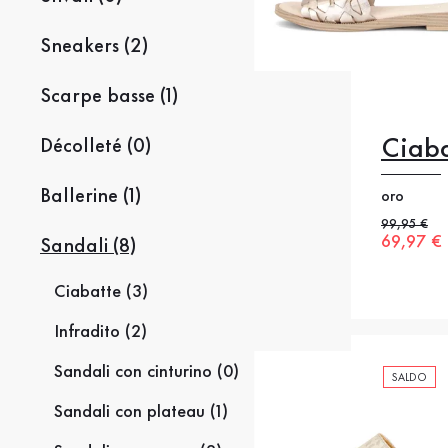
Sneakers (2)
Scarpe basse (1)
Ciab
Décolleté (0)
35
35
Ballerine (1)
oro
38
38
Prezzo pre
99,95 €
Nuovo p
69,97 €
Sandali (8)
42
42
Ciabatte (3)
Infradito (2)
Sandali con cinturino (0)
SALDO
Sandali con plateau (1)