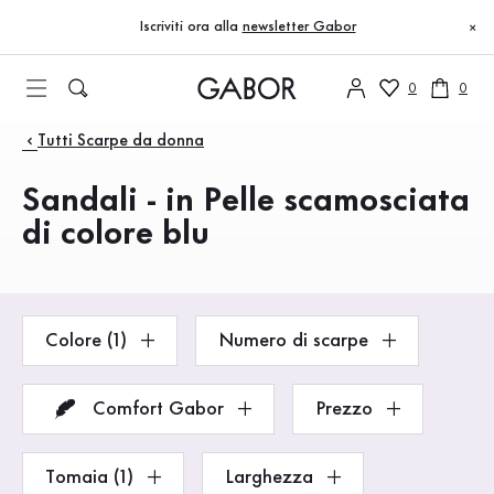
Indice
Vai al contenuto principale
Vai all’indice
Vai alla navigazione principale
Iscriviti ora alla
newsletter Gabor
×
0
0
Prodotti
Tutti Scarpe da donna
Sandali - in Pelle scamosciata
di colore blu
Colore (1)
Numero di scarpe
Comfort Gabor
Prezzo
Tomaia (1)
Larghezza