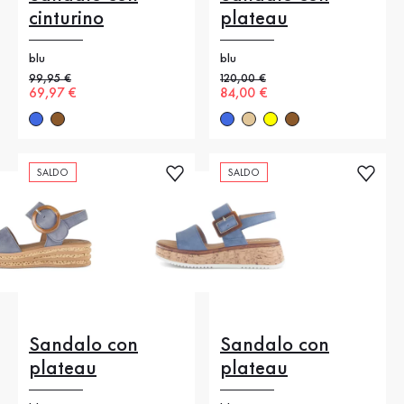
cinturino
plateau
blu
blu
Prezzo precedente
99,95 €
Prezzo precedente
120,00 €
Nuovo prezzo
69,97 €
Nuovo prezzo
84,00 €
SALDO
SALDO
Sandalo con
Sandalo con
plateau
plateau