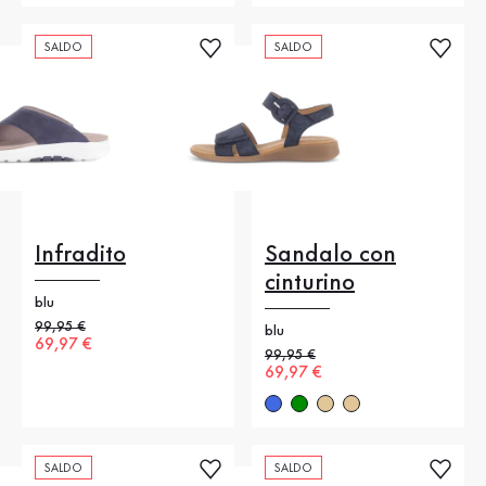
SALDO
SALDO
Infradito
Sandalo con
cinturino
blu
Prezzo precedente
99,95 €
blu
Nuovo prezzo
69,97 €
Prezzo precedente
99,95 €
Nuovo prezzo
69,97 €
SALDO
SALDO