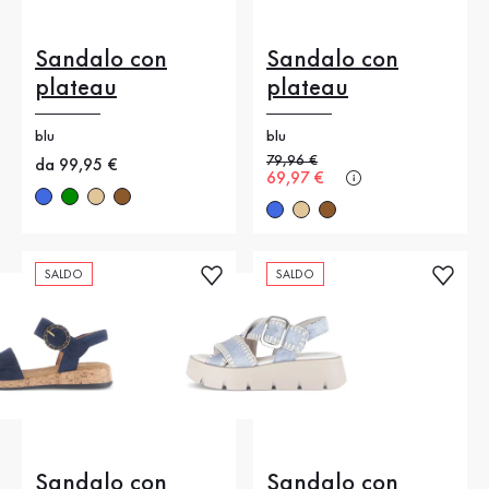
Sandalo con
Sandalo con
plateau
plateau
blu
blu
Prezzo precedente
79,96 €
Nuovo prezzo
da 99,95 €
Nuovo prezzo
69,97 €
SALDO
SALDO
Sandalo con
Sandalo con