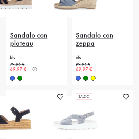
Sandalo con
Sandalo con
plateau
zeppa
blu
blu
Prezzo precedente
79,96 €
Prezzo precedente
99,95 €
Nuovo prezzo
69,97 €
Nuovo prezzo
69,97 €
SALDO