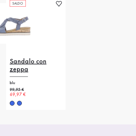
SALDO
Sandalo con
zeppa
blu
Prezzo precedente
99,95 €
Nuovo prezzo
69,97 €