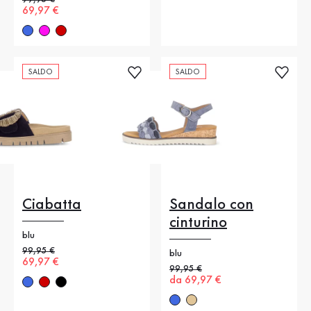
Nuovo prezzo
69,97 €
SALDO
SALDO
Ciabatta
Sandalo con
cinturino
blu
Prezzo precedente
99,95 €
blu
Nuovo prezzo
69,97 €
Prezzo precedente
99,95 €
Nuovo prezzo
da 69,97 €