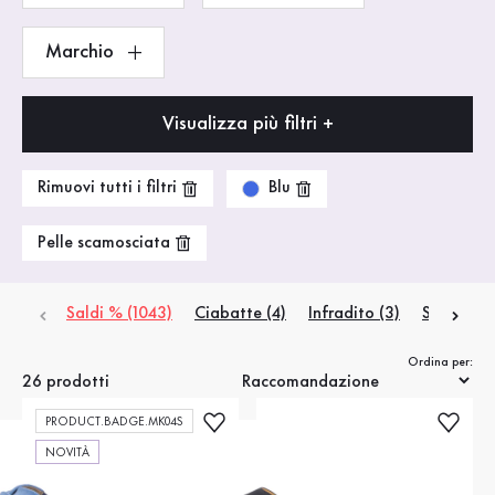
Marchio
Visualizza più filtri +
Blu
Rimuovi tutti i filtri
Pelle scamosciata
Saldi % (1043)
Ciabatte (4)
Infradito (3)
Sandali co
Ordina per:
26 prodotti
PRODUCT.BADGE.MK04S
NOVITÀ