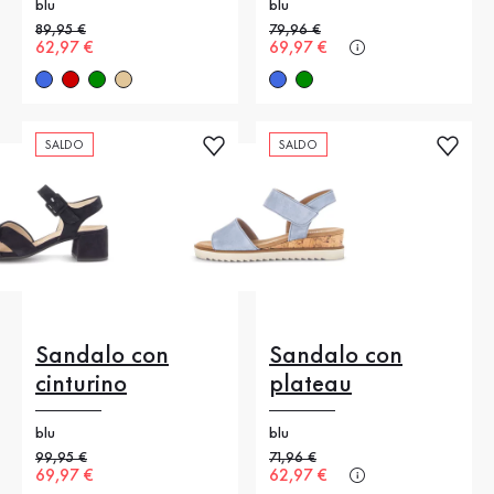
blu
blu
Prezzo precedente
89,95 €
Prezzo precedente
79,96 €
Nuovo prezzo
62,97 €
Nuovo prezzo
69,97 €
SALDO
SALDO
Sandalo con
Sandalo con
cinturino
plateau
blu
blu
Prezzo precedente
99,95 €
Prezzo precedente
71,96 €
Nuovo prezzo
69,97 €
Nuovo prezzo
62,97 €