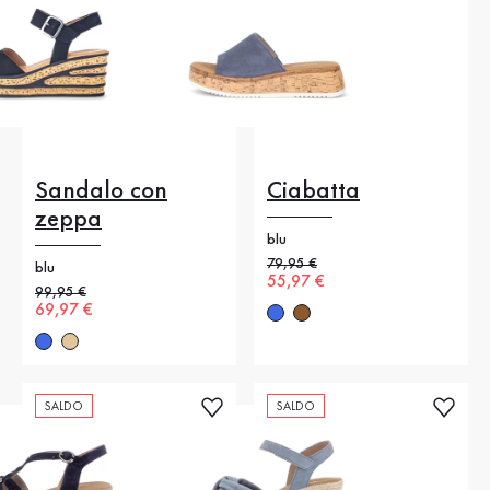
Sandalo con
Ciabatta
zeppa
blu
Prezzo precedente
79,95 €
blu
Nuovo prezzo
55,97 €
Prezzo precedente
99,95 €
Nuovo prezzo
69,97 €
SALDO
SALDO