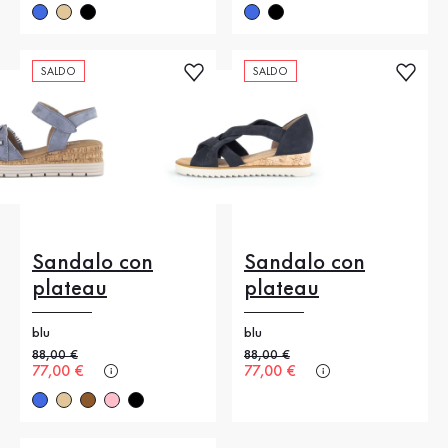
SALDO
SALDO
Sandalo con
Sandalo con
plateau
plateau
blu
blu
Prezzo precedente
88,00 €
Prezzo precedente
88,00 €
Nuovo prezzo
77,00 €
Nuovo prezzo
77,00 €