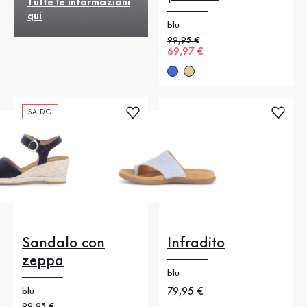
Tutte le informazioni
qui
blu
Prezzo precedente
99,95 €
Nuovo prezzo
69,97 €
SALDO
Sandalo con
Infradito
zeppa
blu
Nuovo prezzo
79,95 €
blu
Prezzo precedente
99,95 €