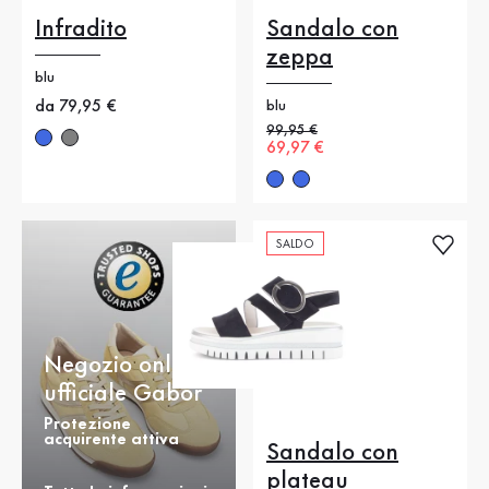
Infradito
Sandalo con
zeppa
blu
Nuovo prezzo
da 79,95 €
blu
Prezzo precedente
99,95 €
Nuovo prezzo
69,97 €
SALDO
Negozio online
ufficiale Gabor
Protezione
acquirente attiva
Sandalo con
plateau