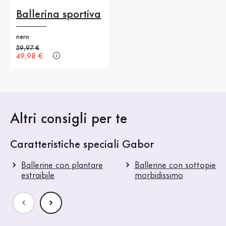
Ballerina sportiva
nero
Prezzo precedente
59,97 €
Nuovo prezzo
49,98 €
Altri consigli per te
Caratteristiche speciali Gabor
Ballerine con plantare
Ballerine con sottopiede
estraibile
morbidissimo