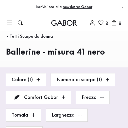
Indice
Vai al contenuto principale
Vai all’indice
Vai alla navigazione principale
Iscriviti ora alla
newsletter Gabor
×
0
0
Prodotti
Tutti Scarpe da donna
Ballerine - misura 41 nero
Colore (1)
Numero di scarpe (1)
Comfort Gabor
Prezzo
Tomaia
Larghezza