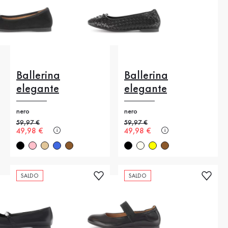
Ballerina
Ballerina
elegante
elegante
nero
nero
Prezzo precedente
59,97 €
Prezzo precedente
59,97 €
Nuovo prezzo
49,98 €
Nuovo prezzo
49,98 €
SALDO
SALDO