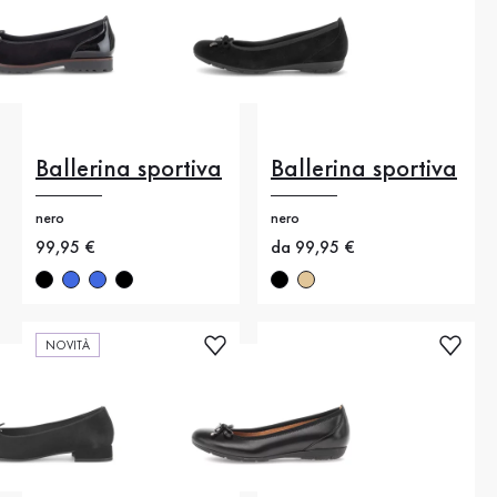
Ballerina sportiva
Ballerina sportiva
nero
nero
Nuovo prezzo
99,95 €
Nuovo prezzo
da 99,95 €
NOVITÀ