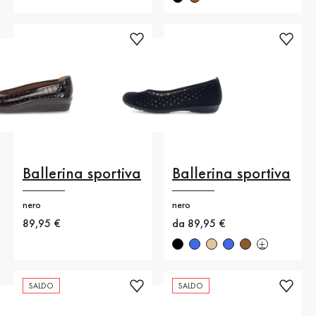
Ballerina sportiva
Ballerina sportiva
nero
nero
Nuovo prezzo
89,95 €
Nuovo prezzo
da 89,95 €
SALDO
SALDO