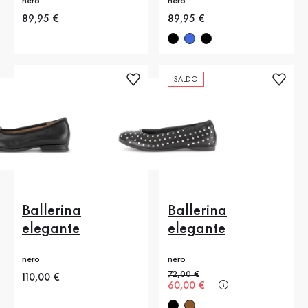
nero
nero
Nuovo prezzo
89,95 €
Nuovo prezzo
89,95 €
SALDO
Ballerina
Ballerina
elegante
elegante
nero
nero
Prezzo precedente
72,00 €
Nuovo prezzo
110,00 €
Nuovo prezzo
60,00 €