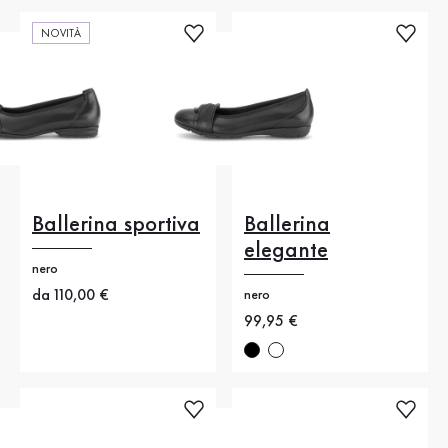
NOVITÀ
Ballerina sportiva
Ballerina
elegante
nero
Nuovo prezzo
da 110,00 €
nero
Nuovo prezzo
99,95 €