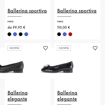
Ballerina sportiva
Ballerina sportiva
nero
nero
Nuovo prezzo
da 99,95 €
Nuovo prezzo
110,00 €
NOVITÀ
NOVITÀ
Ballerina
Ballerina
elegante
elegante