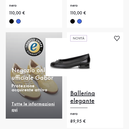
nero
nero
Nuovo prezzo
110,00 €
Nuovo prezzo
110,00 €
NOVITÀ
Negozio online
ufficiale Gabor
Protezione
acquirente attiva
Ballerina
elegante
Tutte le informazioni
qui
nero
Nuovo prezzo
89,95 €