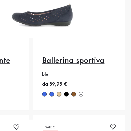
nte
Ballerina sportiva
38
blu
41
38
38.5
40
40.5
42.5
Nuovo prezzo
da 89,95 €
44
SALDO