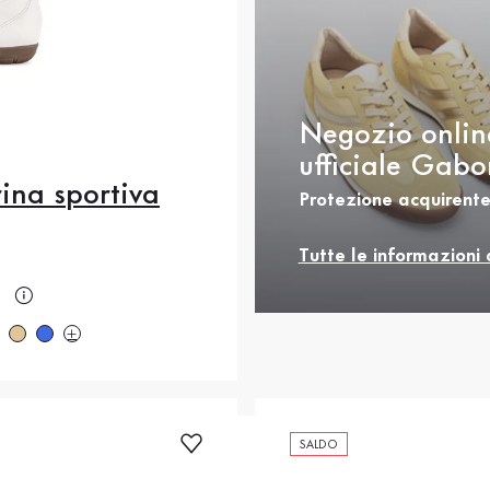
Negozio onlin
ufficiale Gabo
rina sportiva
Protezione acquirente
Tutte le informazioni 
.5
37
37.5
40
cedente
rezzo
.5
43
SALDO