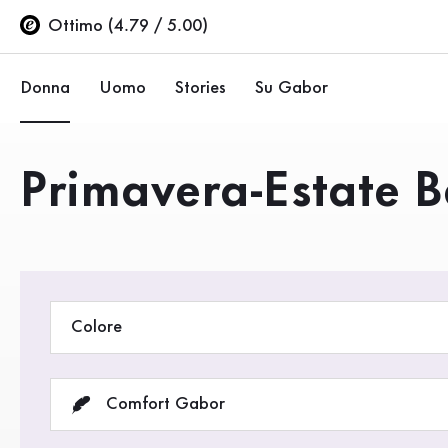
Indice
Vai al contenuto principale
Vai all’indice
Vai alla navigazione principale
Ottimo (4.79 / 5.00)
Donna
Uomo
Stories
Su Gabor
Ballerine
Sneakers
Azienda
Prodotti
Primavera-Estate B
Scarpe basse
Scarpe basse
Sostenibilità
Décolleté
Stivali
Negozi Gabor
Sandali
Saldi %
Area rivenditori (EN)
Colore
Sneakers
Stivali
Comfort Gabor
Stivaletti