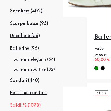
Sneakers (402)
Scarpe basse (95)
Balle
Décolleté (56)
35
3
Ballerine (96)
verde
38.5
3
Prezzo pre
72,00 €
Ballerine eleganti (64)
Nuovo p
60,00 €
42
42
Ballerine sportive (32)
Sandali (440)
Per il tuo comfort
SALDO
Saldi % (1078)