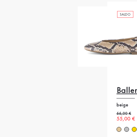
SALDO
Balle
beige
Prezzo pre
66,00 €
Nuovo p
55,00 €
36
37