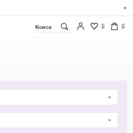
×
0
0