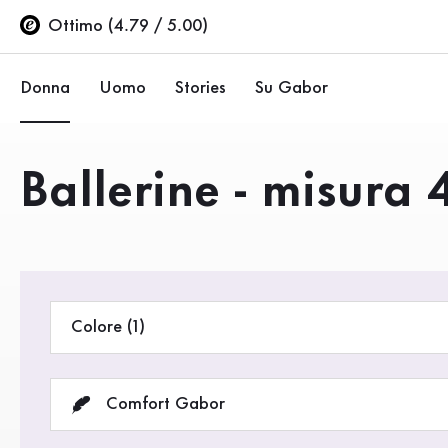
Indice
Vai al contenuto principale
Vai all’indice
Vai alla navigazione principale
Ottimo (4.79 / 5.00)
Donna
Uomo
Stories
Su Gabor
Ballerine
Sneakers
Azienda
Prodotti
Ballerine - misura 
Scarpe basse
Scarpe basse
Sostenibilità
Décolleté
Stivali
Negozi Gabor
Sandali
Saldi %
Area rivenditori (EN)
Colore (1)
Sneakers
Stivali
Comfort Gabor
Stivaletti