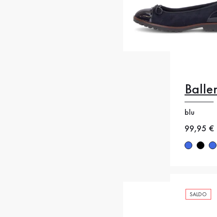
Balle
35
35
blu
38
38
Nuovo p
99,95 €
41
4
SALDO