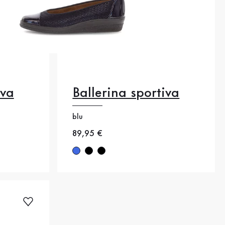
iva
Ballerina sportiva
37.5
blu
40.5
Nuovo prezzo
89,95 €
40
41
42.5