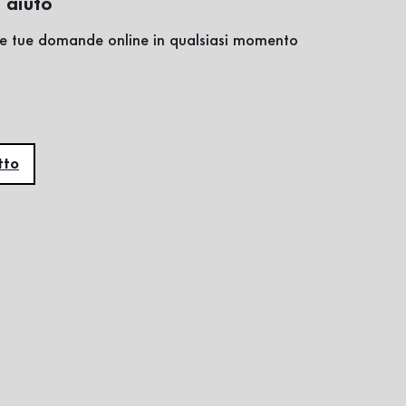
 aiuto
lle tue domande online in qualsiasi momento
tto