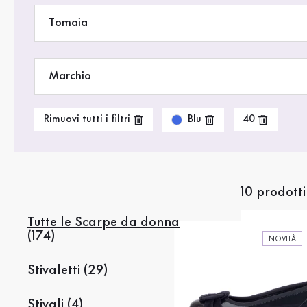
Saldi %
Tomaia
Marchio
Blu
Rimuovi tutti i filtri
40
10 prodotti
Tutte le Scarpe da donna
(174)
NOVITÀ
Stivaletti (29)
Stivali (4)