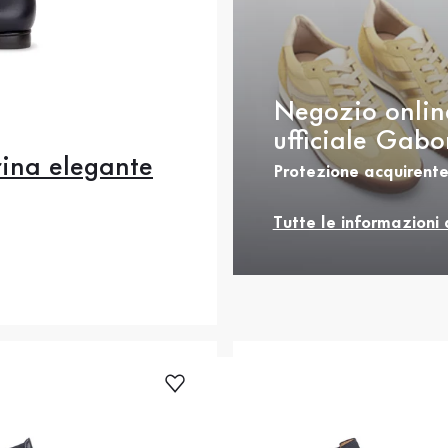
Negozio onlin
ufficiale Gabo
rina elegante
Protezione acquirente
.5
36
37
37.5
.5
39
40
40.5
Tutte le informazioni 
rezzo
2
42.5
43
44