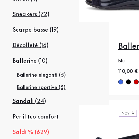
Sneakers (72)
Scarpe basse (19)
Balle
Décolleté (16)
35
35
Ballerine (10)
blu
38
38
Nuovo p
110,00 €
Ballerine eleganti (5)
41
4
Ballerine sportive (5)
Sandali (24)
NOVITÀ
Per il tuo comfort
Saldi % (629)