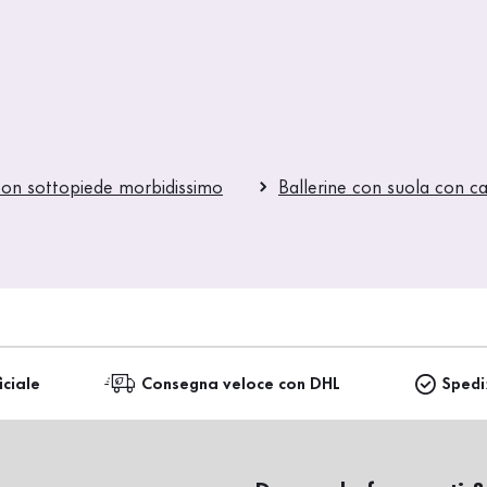
 con sottopiede morbidissimo
Ballerine con suola con c
iciale
Consegna veloce con DHL
Spedi