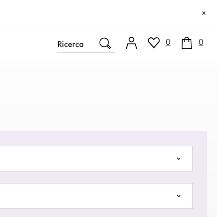
×
0
0