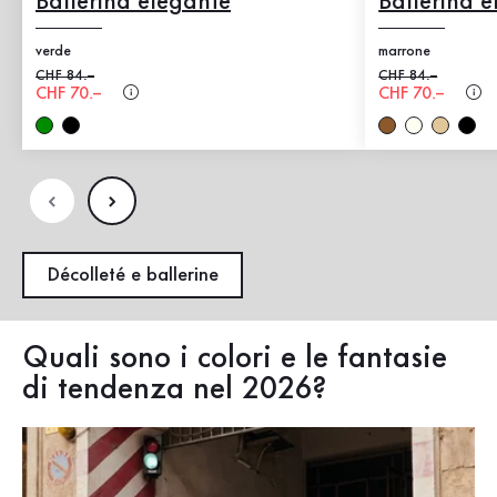
Ballerina elegante
Ballerina 
verde
marrone
Prezzo precedente
CHF 84.–
Prezzo precedent
CHF 84.–
Nuovo prezzo
CHF 70.–
Nuovo prezzo
CHF 70.–
Décolleté e ballerine
Quali sono i colori e le fantasie
di tendenza nel 2026?