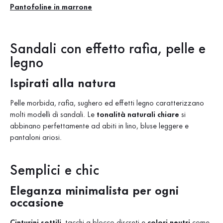
Pantofoline in marrone
Sandali con effetto rafia, pelle e
legno
Ispirati alla natura
Pelle morbida, rafia, sughero ed effetti legno caratterizzano
molti modelli di sandali. Le
tonalità naturali chiare
si
abbinano perfettamente ad abiti in lino, bluse leggere e
pantaloni ariosi.
Semplici e chic
Eleganza minimalista per ogni
occasione
Cinturini sottili
, tacchi a blocco discreti e
colori neutri
come