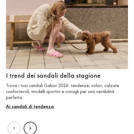
I trend dei sandali della stagione
I 
Trova i tuoi sandali Gabor 2026: tendenze, colori, calzate
Sco
confortevoli, modelli sportivi e consigli per una vestibilità
rét
perfetta.
pen
Ai sandali di tendenza
La