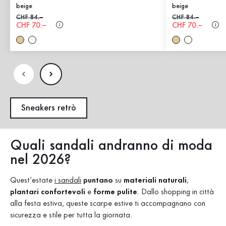
beige
beige
Prezzo precedente
CHF 84.–
Prezzo precedent
CHF 84.–
Nuovo prezzo
CHF 70.–
Nuovo prezzo
CHF 70.–
Sneakers retrò
Quali sandali andranno di moda
nel 2026?
Quest’estate
i sandali
puntano
su
materiali naturali
,
plantari confortevoli
e
forme pulite
. Dallo shopping in città
alla festa estiva, queste scarpe estive ti accompagnano con
sicurezza e stile per tutta la giornata.