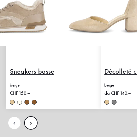
Sneakers basse
Décolleté c
beige
beige
Nuovo prezzo
CHF 150.–
Nuovo prezzo
da CHF 140.–