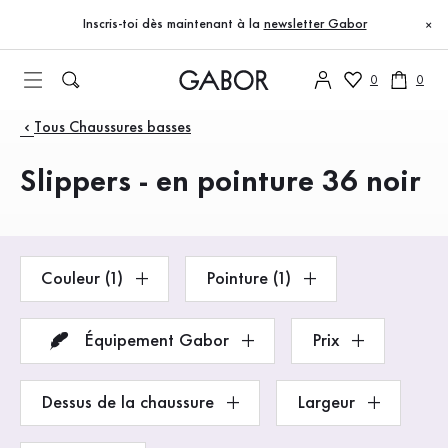
Table des matières
Accéder au contenu principal
Accéder à la table des matières
Accéder à la navigation principale
Inscris-toi dès maintenant à la
newsletter Gabor
×
0
0
Produits
Tous Chaussures basses
Slippers - en pointure 36 noir
Couleur (1)
Pointure (1)
Équipement Gabor
Prix
Dessus de la chaussure
Largeur