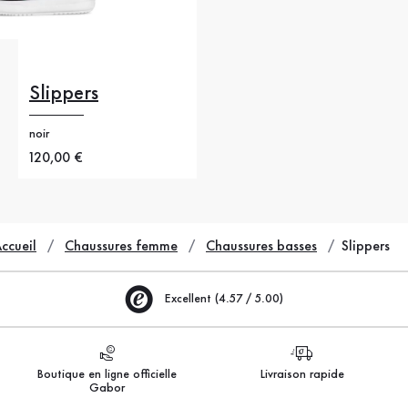
Slippers
noir
Nouveau prix
120,00 €
ccueil
Chaussures femme
Chaussures basses
Slippers
Excellent (4.57 / 5.00)
Boutique en ligne officielle
Livraison rapide
Gabor