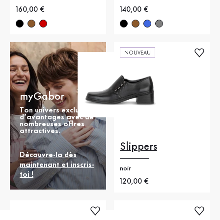
Nouveau prix
160,00 €
Nouveau prix
140,00 €
NOUVEAU
myGabor
Ton univers exclusif
d’avantages avec de
nombreuses offres
attractives.
Slippers
Découvre-la dès
maintenant et inscris-
noir
toi !
Nouveau prix
120,00 €